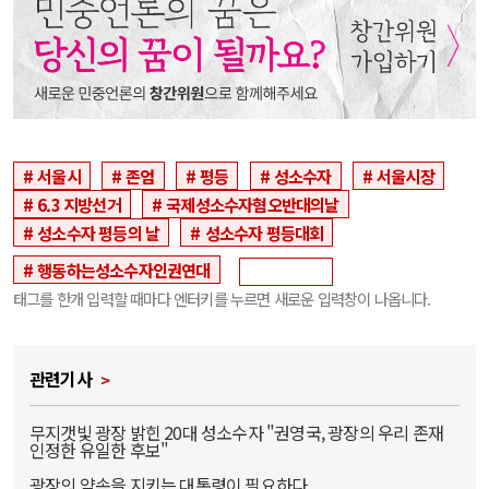
서울시
존엄
평등
성소수자
서울시장
6.3 지방선거
국제성소수자혐오반대의날
성소수자 평등의 날
성소수자 평등대회
행동하는성소수자인권연대
태그를 한개 입력할 때마다 엔터키를 누르면 새로운 입력창이 나옵니다.
관련기사
무지갯빛 광장 밝힌 20대 성소수자 "권영국, 광장의 우리 존재
인정한 유일한 후보"
광장의 약속을 지키는 대통령이 필요하다