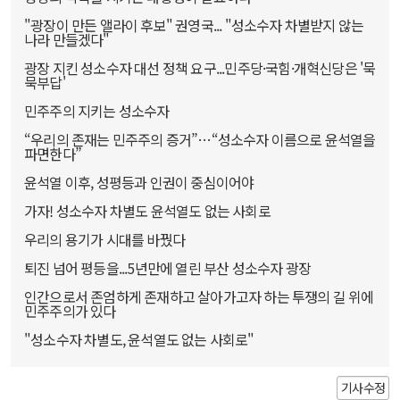
"광장이 만든 앨라이 후보" 권영국... "성소수자 차별받지 않는
나라 만들겠다"
광장 지킨 성소수자 대선 정책 요구...민주당·국힘·개혁신당은 '묵
묵부답'
민주주의 지키는 성소수자
“우리의 존재는 민주주의 증거”…“성소수자 이름으로 윤석열을
파면한다”
윤석열 이후, 성평등과 인권이 중심이어야
가자! 성소수자 차별도 윤석열도 없는 사회로
우리의 용기가 시대를 바꿨다
퇴진 넘어 평등을...5년만에 열린 부산 성소수자 광장
인간으로서 존엄하게 존재하고 살아가고자 하는 투쟁의 길 위에
민주주의가 있다
"성소수자 차별도, 윤석열도 없는 사회로"
기사수정