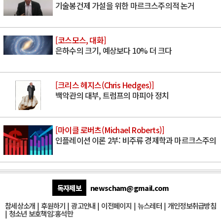
기술봉건제 가설을 위한 마르크스주의적 논거
[코스모스, 대화]
은하수의 크기, 예상보다 10% 더 크다
[크리스 헤지스(Chris Hedges)]
백악관의 대부, 트럼프의 마피아 정치
[마이클 로버츠(Michael Roberts)]
인플레이션 이론 2부: 비주류 경제학과 마르크스주의
독자제보
newscham@gmail.com
참세상소개
|
후원하기
|
광고안내
|
이전페이지
|
뉴스레터
|
개인정보취급방침
|
청소년 보호책임:홍석만