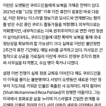
이란은 오랫동안 쿠르드인들에게 보복을 가해온 전력이 있다
.
2025
년
6
월
“12
일 전쟁
”
이후 이전 휴전이 발표된 바로 다음
날
,
이란 정부는 이스라엘 정보기관 모사드와 연계됐다는 혐의
를 받은 수감 중인 쿠르드 활동가들을 처형했다
.
외부적으로는
약화했지만
,
내부적으로는 더욱 권위주의적으로 변한 어떤 정권
이 살아남더라도
,
쿠르드인들에 대한 폭력적 보복을 통해 국내
정당성을 확보하려 할 가능성이 크다
.
실제로 이란은 불안정한
2
주간의 휴전 기간에도 매일
KRI
를 공격하고 있다
.
미사일은 간
헐적으로 상공을 가로질러 이란계 쿠르드 반정부 조직의 캠프
와 사무실을 타격했고
,
수십 명이 죽거나 다쳤다
.
설령 이번 전쟁이 실제 정권 교체로 이어진다 해도 쿠르드인들
이 이득을 볼지는 불분명하다
.
서방이 오랫동안 새로운 이란 정
부의 지도자로 키워온 인물은 축출된 샤 모하마드 레자 팔라비
(Shah Mohammed Reza Pahlavi)
의 망명한 아들이다
.
그는
미국에서 호화로운 삶을 누리며 이스라엘과 긴밀한 관계를 유
지해온 인물로 알려져 있다
.
샤의 아들은 새로운 이란에서 쿠르