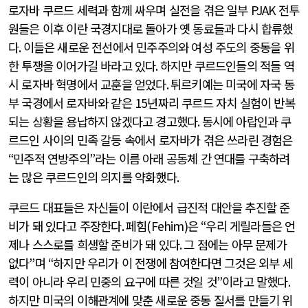
로자바 쿠르드 세력과 함께 싸우며 실전을 겪은 일부
PJAK
전투
원들은 이후 이란 국경지대로 돌아가 옛 동료들과 다시 합류했
다
.
이들은 새로운 전선에서 민주주의와 여성 주도의 중동을 위
한 투쟁을 이어가길 바라고 있다
.
하지만 쿠르드인들의 적들 역
시 로자바 혁명에서 교훈을 얻었다
.
튀르키예는 미국에 자국 동
부 국경에서 로자바와 같은
15
년짜리 쿠르드 자치 실험이 반복
되는 상황을 용납하지 않겠다고 경고했다
.
동시에 아랍인과 쿠
르드인 사이의 민족 갈등 속에서 로자바가 겪은 쓰라린 경험은
“
민주적 연방주의
”
라는 이름 아래 공동체 간 연대를 구축하려
는 많은 쿠르드인의 의지를 약화했다
.
쿠르드 대표들은 자신들이 이란에서 급진적 대안을 추진할 준
비가 돼 있다고 주장한다
.
페힘
(Fehim)
은
“
우리 게릴라들은 언
제나 스스로를 희생할 준비가 돼 있다
.
그 점에는 아무 문제가
없다
”
며
“
하지만 우리가 이 전쟁에 참여한다면 그것은 외부 세
력이 아니라 우리 민중의 요구에 따른 것일 것
”
이라고 말했다
.
하지만 미국의 이해관계에 맞춘 새로운 중동 질서를 만들기 위