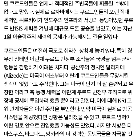
면 쿠르드인들은 언제나 적대적인 주변국들에 휘둘릴 수밖에
없다고 말했다
.
실제로 로자바에서는 쿠르드인들의 오랜 적대
세력인 튀르키예가 인도주의 인프라와 서방의 동맹이었던 쿠르
드 반
ISIS
세력을 겨냥해 대규모 드론 공습을 벌였고
,
이는 지난
1
월 이슬람주의 세력의 공세가 가능해지는 길을 열었다
.
쿠르드인들은 여전히 극도로 취약한 상황에 놓여 있다
.
특히 경
무장 상태인 이란계 쿠르드 반정부 조직들은 국경을 넘는 군사
행동을 감행하기 어려운 처지다
.
공산주의 정치인 알리자데
(Alizede)
는 미국이 애초부터 이란계 쿠르드인들을 무장시킬
생각이 없었다고 주장한다
.
그는 미국이 단지 더 잘 훈련되고 무
장한 이라크 측 동맹 세력을 이란계 쿠르드 반정부 조직으로 위
장해 공세에 투입하려 했을 뿐이라고 말한다
.
이에 대해
KRI
고
위 관계자들은 이런 주장을 부인한다
.
만약 미국이 실제로 방공
시스템을 제공했다면 상황은 달라졌을 수 있고
,
쿠르드 병력이
이란 영토 안으로 진입했을 가능성도 있었다
.
하지만 서방은 다
마스쿠스
,
바그다드
,
앙카라의 더 강력한 동맹국들을 자극할 것