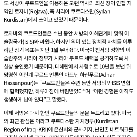
도 서방이 쿠르드인을 이용해온 오랜 역사의 최신 장이 인접 지
역인 로자바
(Rojava),
즉 시리아 쿠르디스탄
(Syrian
Kurdistan)
에서 쓰이고 있었기 때문이다
.
로자바의 쿠르드인들은 수년 동안 서방의 이해관계에 맞춰 이
슬람국가
(ISIS)
와 싸웠다
.
하지만 의미 있는 정치적 자치를 이루
려던 장기 목표는 지난
1
월 무너졌다
.
미국이 친서방 성향의 이
슬람주의 시리아 정부가 시리아 쿠르드 세력을 공격하도록 사
실상 승인했기 때문이다
.
테헤란에서 사형수로
10
년을 보낸 뒤
망명한 이란계 쿠르드 언론인 아드난 하산푸르
(Adnan
Hassanpour)
는
“
쿠르드인들은 수년 동안 서방의 반
ISIS
연합
에 협력했지만
,
하루아침에 버림받았다
”
며
“
이런 경험은 아직도
생생하게 남아 있다
”
고 말했다
.
이제 서방은 다시 한번 쿠르드인들의 문을 두드리고 있다
.
미국
의 최근 관심은 이라크 쿠르디스탄 자치정부
(Kurdistan
Region of Iraq·KRI)
에 은신처와 군사기지
,
난민촌 네트워크를