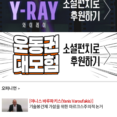
오피니언
[야니스 바루파키스(Yanis Varoufakis)]
기술봉건제 가설을 위한 마르크스주의적 논거