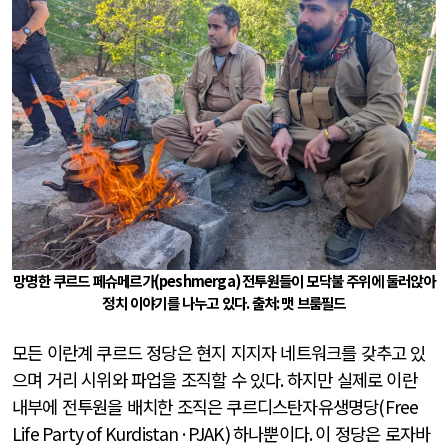
망명한 쿠르드 페슈메르가
(peshmerga)
전투원들이 모닥불 주위에 둘러앉아
정치 이야기를 나누고 있다
.
출처
:
맷 브룸필드
모든 이란계 쿠르드 정당은 현지 지지자 네트워크를 갖추고 있
으며 거리 시위와 파업을 조직할 수 있다
.
하지만 실제로 이란
내부에 전투원을 배치한 조직은 쿠르디스탄자유생명당
(Free
Life Party of Kurdistan·PJAK)
하나뿐이다
.
이 정당은 로자바