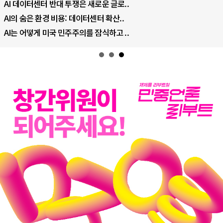
나토, 우크라 군사지원 2027년까지 공..
우크라이나, 덴마크, 에스토니아, 네덜란..
러·우크라, 대규모 공습 주고받아…민간 ..