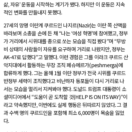
삶
,
자유
’
운동을 시작하는 계기가 됐다
.
하지만 이 운동은 지속
적인 변화를 만들내지 못했다
.
27
세의 망명 이란계 쿠르드인 나지르
(Nazir)
는 이란 쪽 산맥을
바라보며 소총을 손에 든 채
“
나는
‘
여성 혁명
’
에 참여했고
,
정부
가 거리에서 시위대를 총으로 쏘는 모습을 직접 봤다
”
며
“
무방
비 상태의 사람들이 자유를 요구하며 거리로 나왔지만
,
정부는
AK-47
로 답했다
”
고 말했다
.
이런 경험은 그를 이라크 쿠르드 산
악지대에서 활동하는 무장 조직 페슈메르가
(peshmerga)
에
합류하게 했다
.
그는 올해
1
월 이란 정부가 전국 시위를 쿠르드
반정부 세력이 조직했다고 비난하자 동포들이 다시 거리로 나
서는 모습을 멀리서 지켜봐야 했다
.
도널드 트럼프 대통령이 소
셜미디어에서
“
도움이 곧 도착할 것
(HELP IS ON ITS WAY)”
이
라고 약속했지만
,
이번에도 실제 행동은 뒤따르지 않았다
.
그 결
과 수백 명의 쿠르드인을 포함해 최소
6,000
명이 목숨을 잃었
다
.