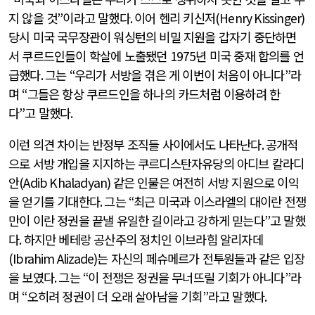
지 않을 것
”
이라고 말했다
.
이어 헨리 키신저
(Henry Kissinger)
당시 미국 국무장관이 워싱턴의 비밀 지원을 갑자기 중단하면
서 쿠르드인들이 학살에 노출됐던
1975
년 미국 중재 합의를 언
급했다
.
그는
“
우리가 서방을 겪은 게 이번이 처음이 아니다
”
라
며
“
그들은 항상 쿠르드인을 하나의 카드처럼 이용하려 한
다
”
고 말했다
.
이런 의견 차이는 반정부 조직들 사이에서도 나타난다
.
공개적
으로 서방 개입을 지지하는 쿠르디스탄자유당의 아디브 칼라디
안
(Adib Khaladyan)
같은 인물은 여전히 서방 지원으로 이익
을 얻기를 기대한다
.
그는
“
최근 미국과 이스라엘의 대이란 전쟁
만이 이란 정권을 끝낼 유일한 길이라고 강하게 믿는다
”
고 말했
다
.
하지만 베테랑 공산주의 정치인 이브라힘 알리자데
(Ibrahim Alizade)
는 자신의 페슈메르가 전투원들과 같은 입장
을 보였다
.
그는
“
이 전쟁은 정권을 무너뜨릴 기회가 아니다
”
라
며
“
오히려 정권이 더 오래 살아남을 기회
”
라고 말했다
.