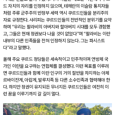
드 자치의 자리를 인정하지 않으며
,
테헤란의 이슬람 통치자들
처럼 주류 군주주의 반정부 세력 역시 쿠르드인들을 분리주의
자로 규정한다
.
샤리피는 쿠르드인들의 전반적인 분위기를 요약
하며
“
우리는 팔라비의 아버지와 할아버지 시대를 모두 경험했
고
,
그들은 현재 정권보다 나을 것이 없었다
”
며
“
팔라비는 이란
내부의 다른 민족들을 전혀 인정하지 않는다
.
그는 파시스트
다
”
라고 말했다
.
올해 주요 쿠르드 정당들은 세속적이고 민주적이며 연방제 국
가인 이란을 요구하는 연합체를 결성했다
.
이런 목표를 이루려
면 쿠르드인들과 함께 이란 인구의 거의 절반을 차지하는 아제
르바이잔계
,
아랍계
,
발루치족 등 다른 소수민족과 협력해야 한
다
.
하지만 정권이 유지되든 무너지든 쿠르드인들은 여전히 이
런 꿈을 이루기까지 갈 길이 멀다
.