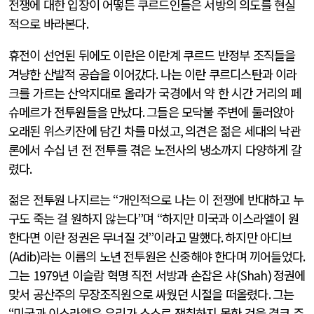
전쟁에 대한 입장이 어떻든 쿠르드인들은 서방의 의도를 현실
적으로 바라본다
.
휴전이 선언된 뒤에도 이란은 이란계 쿠르드 반정부 조직들을
겨냥한 산발적 공습을 이어갔다
.
나는 이란 쿠르디스탄과 이라
크를 가르는 산악지대로 올라가 국경에서 약 한 시간 거리의 페
슈메르가 전투원들을 만났다
.
그들은 모닥불 주변에 둘러앉아
오래된 위스키잔에 담긴 차를 마셨고
,
의견은 젊은 세대의 낙관
론에서 수십 년 전 전투를 겪은 노전사의 냉소까지 다양하게 갈
렸다
.
젊은 전투원 나지르는
“
개인적으로 나는 이 전쟁에 반대하고 누
구도 죽는 걸 원하지 않는다
”
며
“
하지만 미국과 이스라엘이 원
한다면 이란 정권은 무너질 것
”
이라고 말했다
.
하지만 아디브
(Adib)
라는 이름의 노년 전투원은 신중해야 한다며 끼어들었다
.
그는
1979
년 이슬람 혁명 직전 서방과 손잡은 샤
(Shah)
정권에
맞서 공산주의 무장조직원으로 싸웠던 시절을 떠올렸다
.
그는
“
미국과 이스라엘은 우리가 스스로 쟁취하지 못한 것을 결코 주