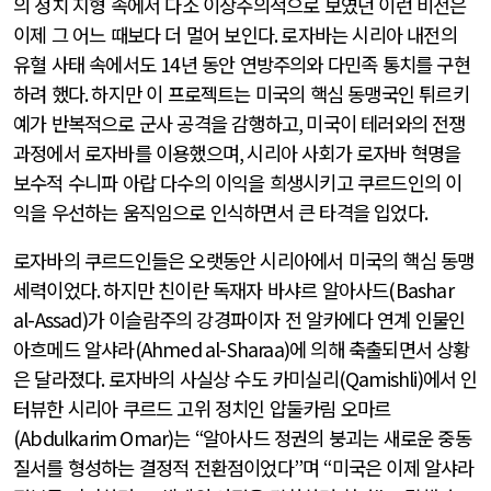
의 정치 지형 속에서 다소 이상주의적으로 보였던 이런 비전은
이제 그 어느 때보다 더 멀어 보인다
.
로자바는 시리아 내전의
유혈 사태 속에서도
14
년 동안 연방주의와 다민족 통치를 구현
하려 했다
.
하지만 이 프로젝트는 미국의 핵심 동맹국인 튀르키
예가 반복적으로 군사 공격을 감행하고
,
미국이 테러와의 전쟁
과정에서 로자바를 이용했으며
,
시리아 사회가 로자바 혁명을
보수적 수니파 아랍 다수의 이익을 희생시키고 쿠르드인의 이
익을 우선하는 움직임으로 인식하면서 큰 타격을 입었다
.
로자바의 쿠르드인들은 오랫동안 시리아에서 미국의 핵심 동맹
세력이었다
.
하지만 친이란 독재자 바샤르 알아사드
(Bashar
al-Assad)
가 이슬람주의 강경파이자 전 알카에다 연계 인물인
아흐메드 알샤라
(Ahmed al-Sharaa)
에 의해 축출되면서 상황
은 달라졌다
.
로자바의 사실상 수도 카미실리
(Qamishli)
에서 인
터뷰한 시리아 쿠르드 고위 정치인 압둘카림 오마르
(Abdulkarim Omar)
는
“
알아사드 정권의 붕괴는 새로운 중동
질서를 형성하는 결정적 전환점이었다
”
며
“
미국은 이제 알샤라