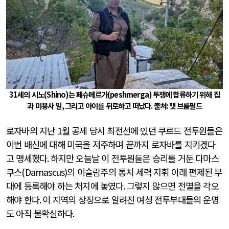
31
세의 시노
(Shino)
는 페슈메르가
(peshmerga)
투쟁에 합류하기 위해 집
과 미용사 일
,
그리고 아이를 뒤로하고 떠났다
.
출처
:
맷 브룸필드
로자바의 지난
1
월 공세 당시 최전선에 있던 쿠르드 전투원들은
이번 배신에 대해 미국을 저주하며 끝까지 로자바를 지키겠다
고 맹세했다
.
하지만 오늘날 이 전투원들은 승리를 거둔 다마스
쿠스
(Damascus)
의 이슬람주의 통치 세력 지휘 아래 편제된 부
대에 등록해야 하는 처지에 놓였다
.
그렇지 않으면 전멸을 각오
해야 한다
.
이 지역의 상징으로 알려진 여성 전투부대들의 운명
도 아직 불확실하다
.