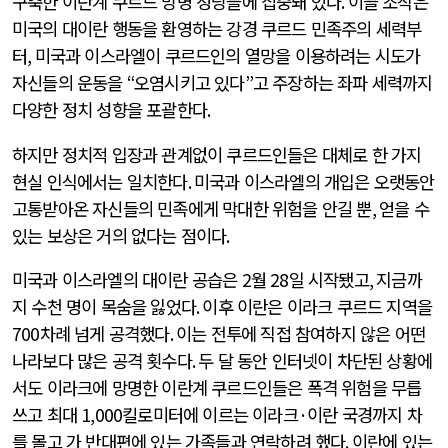
구축한 이란계 쿠르드 망명 정당들에 집중돼 있다
.
이들 조직은
미국의 대이란 행동을 환영하는 강경 쿠르드 민족주의 세력부
터
,
미국과 이스라엘이 쿠르드인의 열망을 이용하려는 시도가
자신들의 운동을
“
오염시키고 있다
”
고 주장하는 좌파 세력까지
다양한 정치 성향을 포괄한다
.
하지만 정치적 입장과 관계없이 쿠르드인들은 대체로 한 가지
현실 인식에서는 일치한다
.
미국과 이스라엘의 개입은 오랫동안
고통받아온 자신들의 민족에게 막대한 위험을 안길 뿐
,
얻을 수
있는 보상은 거의 없다는 점이다
.
미국과 이스라엘의 대이란 공습은
2
월
28
일 시작됐고
,
지금까
지 수천 명이 목숨을 잃었다
.
이후 이란은 이라크 쿠르드 지역을
700
차례 넘게 공격했다
.
이는 전투에 직접 참여하지 않은 어떤
나라보다 많은 공격 횟수다
.
두 달 동안 인터넷이 차단된 상황에
서도 이라크에 망명한 이란계 쿠르드인들은 폭격 위험을 무릅
쓰고 최대
1,000
킬로미터에 이르는 이라크
·
이란 국경까지 차
를 몰고 가 반대편에 있는 가족들과 연락하려 했다
.
이란에 있는