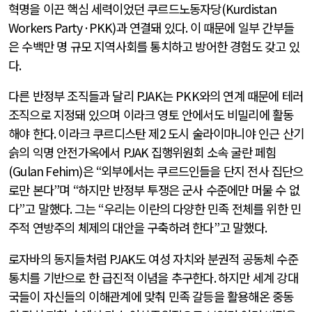
혁명을 이끈 핵심 세력이었던 쿠르드노동자당
(Kurdistan
Workers Party·PKK)
과 연결돼 있다
.
이 때문에 일부 간부들
은 수백만 명 규모 지역사회를 통치하고 방어한 경험도 갖고 있
다
.
다른 반정부 조직들과 달리
PJAK
는
PKK
와의 연계 때문에 테러
조직으로 지정돼 있으며 이라크 영토 안에서도 비밀리에 활동
해야 한다
.
이라크 쿠르디스탄 제
2
도시 술라이마니야 인근 산기
슭의 익명 안전가옥에서
PJAK
집행위원회 소속 굴란 페힘
(Gulan Fehim)
은
“
외부에서는 쿠르드인들을 단지 전사 집단으
로만 본다
”
며
“
하지만 반정부 투쟁은 군사 수준에만 머물 수 없
다
”
고 말했다
.
그는
“
우리는 이란의 다양한 민족 전체를 위한 민
주적 연방주의 체제의 대안을 구축하려 한다
”
고 말했다
.
로자바의 동지들처럼
PJAK
도 여성 자치와 분권적 공동체 수준
통치를 기반으로 한 급진적 이념을 추구한다
.
하지만 세계 강대
국들이 자신들의 이해관계에 맞춰 민족 갈등을 활용해온 중동