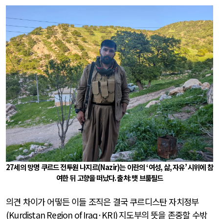
27
세의 망명 쿠르드 전투원 나지르
(Nazir)
는 이란의
‘
여성
,
삶
,
자유
’
시위에 참
여한 뒤 고향을 떠났다
.
출처
:
맷 브룸필드
의견 차이가 어떻든 이들 조직은 결국 쿠르디스탄 자치정부
(Kurdistan Region of Iraq·KRI)
지도부의 뜻을 존중할 수밖