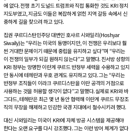
에 없다
.
전쟁 초기 도널드 트럼프와 직접 통화한 것도
KRI
정치
지도부였고
,
지금도 이들은 복잡하게 얽힌 지역 갈등 속에서 신
중하게 길을 찾으려 하고 있다
.
집권 쿠르디스탄민주당 대변인 호샤르 시와일리
(Hoshyar
Siwaily)
는
“
우리는 미국의 동맹이지만
,
이 전쟁은 우리보다 훨
씬 거대한 문제이기 때문에 중립을 유지하고 싶다
”
며
“
우리는
이 전쟁의 일부가 되길 원하지 않는다
”
고 말했다
.
친서방 성향의
KRI
정부는 망명한 이란계 쿠르드 반정부 세력을 수용하고 있지
만 동시에 테헤란과 우호 관계도 유지하고 있다
.
그는
“
우리는
반정부 조직들이 이라크 쿠르디스탄을 이란 공격의 거점으로
사용하는 것을 허용할 생각이 없다
”
고 말했다
.
실제로
KRI
와 바
그다드
,
테헤란은 최근 몇 년 동안 협력해 이란계 쿠르드 무장조
직의 무장을 해제하고 민감한 국경 지대에서 철수시키려 했다
.
대신 시와일리는 미국이
KRI
에 자체 방공 시스템을 제공해야
한다는 오랜 요구를 다시 강조했다
.
그는 이런 방어 체계가 없다