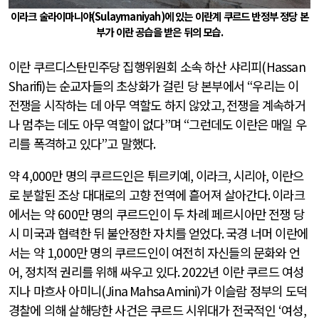
이라크 술라이마니야
(Sulaymaniyah)
에 있는 이란계 쿠르드 반정부 정당 본
부가 이란 공습을 받은 뒤의 모습
.
이란 쿠르디스탄민주당 집행위원회 소속 하산 샤리피
(Hassan
Sharifi)
는 순교자들의 초상화가 걸린 당 본부에서
“
우리는 이
전쟁을 시작하는 데 아무 역할도 하지 않았고
,
전쟁을 계속하거
나 멈추는 데도 아무 역할이 없다
”
며
“
그런데도 이란은 매일 우
리를 폭격하고 있다
”
고 말했다
.
약
4,000
만 명의 쿠르드인은 튀르키예
,
이라크
,
시리아
,
이란으
로 분할된 조상 대대로의 고향 전역에 흩어져 살아간다
.
이라크
에서는 약
600
만 명의 쿠르드인이 두 차례 페르시아만 전쟁 당
시 미국과 협력한 뒤 불안정한 자치를 얻었다
.
국경 너머 이란에
서는 약
1,000
만 명의 쿠르드인이 여전히 자신들의 문화와 언
어
,
정치적 권리를 위해 싸우고 있다
. 2022
년 이란 쿠르드 여성
지나 마흐사 아미니
(Jina Mahsa Amini)
가 이슬람 정부의 도덕
경찰에 의해 살해당한 사건은 쿠르드 시위대가 전국적인
‘
여성
,