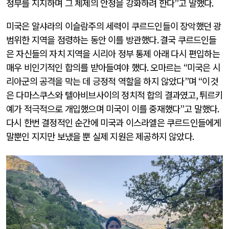
정부를 지지하며 그 체제의 안정을 강화하려 한다
”
고 말했다
.
미국은 알샤라의 이슬람주의 세력이 쿠르드인들이 장악했던 광
범위한 지역을 점령하는 동안 이를 방관했다
.
결국 쿠르드인들
은 자신들의 자치 지역을 시리아 정부 통제 아래 다시 편입하는
매우 비인기적인 합의를 받아들여야 했다
.
오마르는
“
미국은 시
리아군의 공격을 막는 데 긍정적 역할을 하지 않았다
”
며
“
이것
은 다마스쿠스와 텔아비브사이의 정치적 합의 결과였고
,
튀르키
예가 적극적으로 개입했으며 미국이 이를 중재했다
”
고 말했다
.
다시 한번 결정적인 순간에 미국과 이스라엘은 쿠르드인들에게
말뿐인 지지만 보냈을 뿐 실제 지원은 제공하지 않았다
.