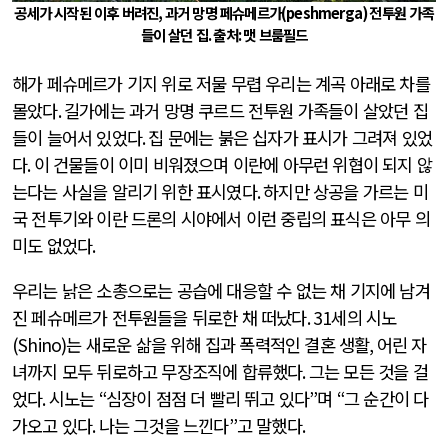
공세가 시작된 이후 버려진
,
과거 망명 페슈메르가
(peshmerga)
전투원 가족
들이 살던 집
.
출처
:
맷 브룸필드
해가 페슈메르가 기지 위로 저물 무렵 우리는 계곡 아래로 차를
몰았다
.
길가에는 과거 망명 쿠르드 전투원 가족들이 살았던 집
들이 늘어서 있었다
.
집 문에는 붉은 십자가 표시가 그려져 있었
다
.
이 건물들이 이미 비워졌으며 이란에 아무런 위협이 되지 않
는다는 사실을 알리기 위한 표시였다
.
하지만 상공을 가르는 미
국 전투기와 이란 드론의 시야에서 이런 중립의 표식은 아무 의
미도 없었다
.
우리는 낡은 소총으로는 공습에 대응할 수 없는 채 기지에 남겨
진 페슈메르가 전투원들을 뒤로한 채 떠났다
. 31
세의 시노
(Shino)
는 새로운 삶을 위해 집과 폭력적인 결혼 생활
,
어린 자
녀까지 모두 뒤로하고 무장조직에 합류했다
.
그는 모든 것을 걸
었다
.
시노는
“
심장이 점점 더 빨리 뛰고 있다
”
며
“
그 순간이 다
가오고 있다
.
나는 그것을 느낀다
”
고 말했다
.