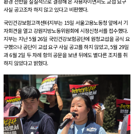
환경 전반을 실질적으로 결정해 온 사용자이면서도 교섭 요구
사실 공고조차 하지 않고 있다고 비판했다
.
국민건강보험고객센터지부는
15
일 서울고용노동청 앞에서 기
자회견을 열고 강원지방노동위원회에 시정신청서를 접수했다
.
지부는 지난
5
월
26
일 국민건강보험공단에 원청교섭을 공식 요
구했으나 공단이 교섭 요구 사실 공고를 하지 않았고
, 5
월
29
일
과
6
월
2
일 두 차례 항의 공문을 보낸 뒤에도 별다른 조치를 취
하지 않았다고 밝혔다
.