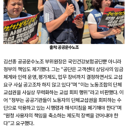
출처: 공공운수노조
김선종 공공운수노조 부위원장은 국민건강보험공단뿐 아니라
정부의 책임도 제기했다
.
그는
“
공단은 고객센터 상담사의 임금
체계와 인력 운영
,
평가제도
,
업무 장비까지 결정하면서도 교섭
요구 사실 공고조차 하지 않고 있다
”
며
“
이는 노동조합의 단체
교섭권을 사실상 무력화하는 교섭 회피 행위
”
라고 비판했다
.
이
어
“
정부는 공공기관들이 노동자의 단체교섭권을 회피하는 수
단으로 악용하고 있는 시행령과 해석지침을 폐기해야 한다
”
며
“
원청 사용자의 책임을 축소하는 제도적 장벽을 걷어내야 한
다
”
고 요구했다
.