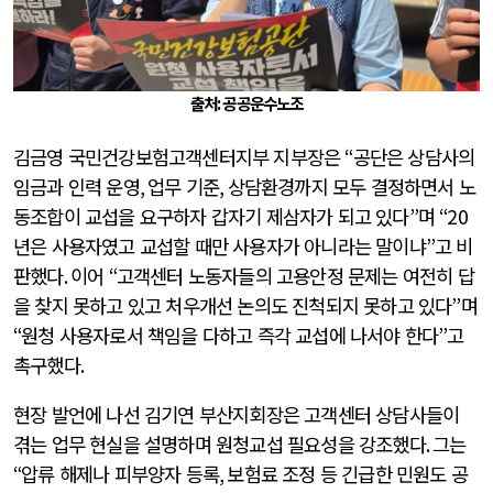
출처: 공공운수노조
김금영 국민건강보험고객센터지부 지부장은
“
공단은 상담사의
임금과 인력 운영
,
업무 기준
,
상담환경까지 모두 결정하면서 노
동조합이 교섭을 요구하자 갑자기 제삼자가 되고 있다
”
며
“20
년은 사용자였고 교섭할 때만 사용자가 아니라는 말이냐
”
고 비
판했다
.
이어
“
고객센터 노동자들의 고용안정 문제는 여전히 답
을 찾지 못하고 있고 처우개선 논의도 진척되지 못하고 있다
”
며
“
원청 사용자로서 책임을 다하고 즉각 교섭에 나서야 한다
”
고
촉구했다
.
현장 발언에 나선 김기연 부산지회장은 고객센터 상담사들이
겪는 업무 현실을 설명하며 원청교섭 필요성을 강조했다
.
그는
“
압류 해제나 피부양자 등록
,
보험료 조정 등 긴급한 민원도 공