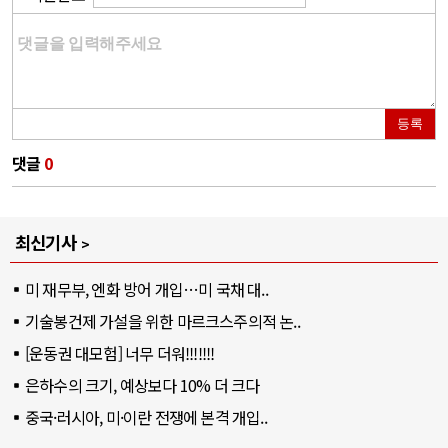
등록
댓글
0
최신기사
미 재무부, 엔화 방어 개입…미 국채 대..
기술봉건제 가설을 위한 마르크스주의적 논..
[운동권 대모험] 너무 더워!!!!!!!
은하수의 크기, 예상보다 10% 더 크다
중국·러시아, 미·이란 전쟁에 본격 개입..