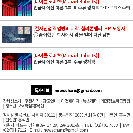
[마이클 로버츠(Michael Roberts)]
인플레이션 이론 2부: 비주류 경제학과 마르크스주의
[전자산업 직업병의 시작, 실리콘밸리 IBM 노동자]
④ 좋아했던 회사에서 암을 얻어 떠난 남편
[마이클 로버츠(Michael Roberts)]
인플레이션 이론 1부: 주류 경제학
독자제보
newscham@gmail.com
참세상소개
|
후원하기
|
광고안내
|
이전페이지
|
뉴스레터
|
개인정보취급방침
|
청소년 보호책임:홍석만
참세상 등록번호: 서울 아 00111 | 등록일자: 2005년 11월 8일 | 발행인: 홍석만
| 편집인: 홍석만
서울
시 마포구 양화로8길 17-28, 2층 2015호
| TEL: (02)701-7688 | FAX:
(02)701-7112 |
E-mail:
newscham@gmail.com