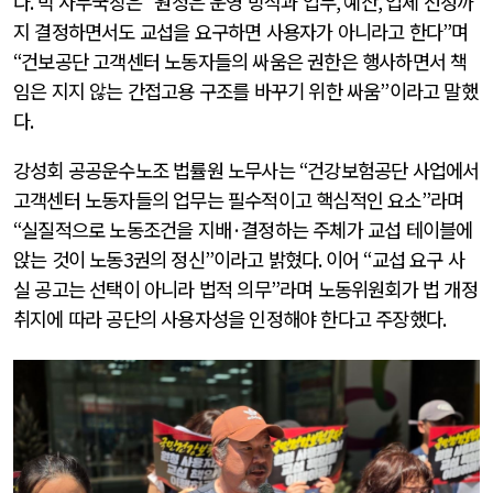
다
.
박 사무국장은
“
원청은 운영 방식과 업무
,
예산
,
업체 선정까
지 결정하면서도 교섭을 요구하면 사용자가 아니라고 한다
”
며
“
건보공단 고객센터 노동자들의 싸움은 권한은 행사하면서 책
임은 지지 않는 간접고용 구조를 바꾸기 위한 싸움
”
이라고 말했
다
.
강성회 공공운수노조 법률원 노무사는
“
건강보험공단 사업에서
고객센터 노동자들의 업무는 필수적이고 핵심적인 요소
”
라며
“
실질적으로 노동조건을 지배
·
결정하는 주체가 교섭 테이블에
앉는 것이 노동3권의 정신
”
이라고 밝혔다
.
이어
“
교섭 요구 사
실 공고는 선택이 아니라 법적 의무
”
라며 노동위원회가 법 개정
취지에 따라 공단의 사용자성을 인정해야 한다고 주장했다
.