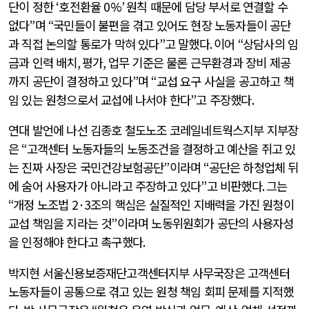
단이 정한
‘
호전환율
0%’
원칙 때문에 담당 부서로 연결할 수
없다
”
며
“
국민들이 불편을 겪고 있어도 현장 노동자들이 공단
과 직접 논의할 통로가 막혀 있다
”
고 말했다
.
이어
“
상담사의 임
금과 인력 배치
,
평가
,
업무 기준은 물론 근무환경과 장비 제공
까지 공단이 결정하고 있다
”
며
“
교섭 요구 사실을 공고하고 책
임 있는 원청으로서 교섭에 나서야 한다
”
고 주장했다
.
연대 발언에 나선 김종호 철도노조 코레일네트웍스지부 지부장
은
“
고객센터 노동자들의 노동조건을 결정하고 예산을 쥐고 있
는 진짜 사장은 국민건강보험공단
”
이라며
“
공단은 하청업체 뒤
에 숨어 사용자가 아니라고 주장하고 있다
”
고 비판했다
.
그는
“
개정 노조법
2·3
조의 핵심은 실질적인 지배력을 가진 원청이
교섭 책임을 지라는 것
”
이라며 노동위원회가 공단의 사용자성
을 인정해야 한다고 촉구했다
.
박지현 서울신용보증재단고객센터지부 사무국장은 고객센터
노동자들이 공통으로 겪고 있는 원청 책임 회피 문제를 지적했