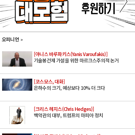
오피니언
[야니스 바루파키스(Yanis Varoufakis)]
기술봉건제 가설을 위한 마르크스주의적 논거
[코스모스, 대화]
은하수의 크기, 예상보다 10% 더 크다
[크리스 헤지스(Chris Hedges)]
백악관의 대부, 트럼프의 마피아 정치