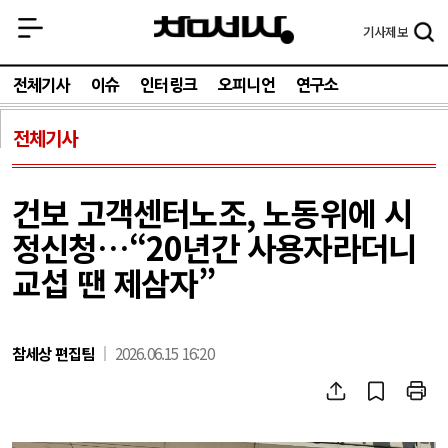
기사
제보
전체기사
이슈
인터링크
오피니언
연구소
전체기사
건보 고객센터노조, 노동위에 시
정신청…“20년간 사용자라더니
교섭 땐 제삼자”
참세상 편집팀
2026.06.15 16:20