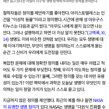
례만 알고 있다는 사실이 지구 밖 생명 탐색에 부과하는 한계를 논의한다
.
철학자들은 정의를 제안하기를 좋아한다
.
아리스토텔레스는 인
간을
“
이성적 동물
”
이라고 정의했다
.
시간에 관해 성 아우구스
티누스는 다음과 같이 썼다
. “
아무도 나에게 묻지 않으면 나는
안다
.
그러나 설명하려고 하면 더 이상 알지 못한다
.”(
고백록
, XI,
14
)
생명도 이와 비슷한 것처럼 보인다
.
우리는 모두 생명에 대
해 이야기하지만
,
무엇이 생명을 정의하는지 스스로에게 묻는
순간 그 신비가 우리에게 도전장을 던진다
.
복잡한 문제에 대해 정확한 정의를 내리는 일은 매우 어렵고 적
어도 두 가지 문제에 부딪힌다
.
첫째
,
우리가 의도하는 정의를 실
제로 수립할 수 있는가
?
둘째
,
그러한 정의를 갖는 데 어떤 유용
성이 있는가
?
이런 맥락에서 과학은 오늘날 생명이 무엇인지 정
의하는 일이 정말 가치가 있는지 스스로 묻고 있다
.
지금까지 많은 정의를 제안했다
.
최근의 예를 하나 들면
NASA
의 유명한 생명 정의
가 있다
. NASA
는 생명을
“
다윈식 진화를 수