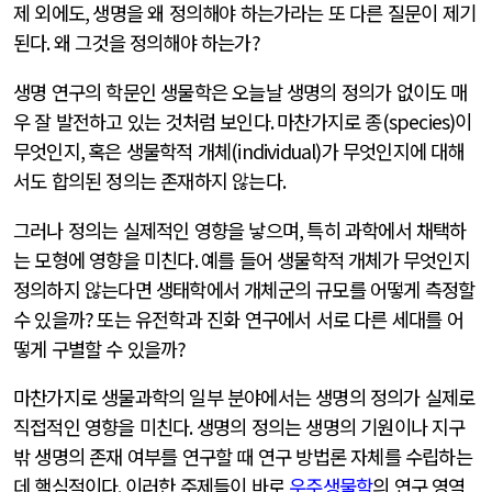
제 외에도
,
생명을 왜 정의해야 하는가라는 또 다른 질문이 제기
된다
.
왜 그것을 정의해야 하는가
?
생명 연구의 학문인 생물학은 오늘날 생명의 정의가 없이도 매
우 잘 발전하고 있는 것처럼 보인다
.
마찬가지로 종
(species)
이
무엇인지
,
혹은 생물학적 개체
(individual)
가 무엇인지에 대해
서도 합의된 정의는 존재하지 않는다
.
그러나 정의는 실제적인 영향을 낳으며
,
특히 과학에서 채택하
는 모형에 영향을 미친다
.
예를 들어 생물학적 개체가 무엇인지
정의하지 않는다면 생태학에서 개체군의 규모를 어떻게 측정할
수 있을까
?
또는 유전학과 진화 연구에서 서로 다른 세대를 어
떻게 구별할 수 있을까
?
마찬가지로 생물과학의 일부 분야에서는 생명의 정의가 실제로
직접적인 영향을 미친다
.
생명의 정의는 생명의 기원이나 지구
밖 생명의 존재 여부를 연구할 때 연구 방법론 자체를 수립하는
데 핵심적이다
.
이러한 주제들이 바로
우주생물학
의 연구 영역