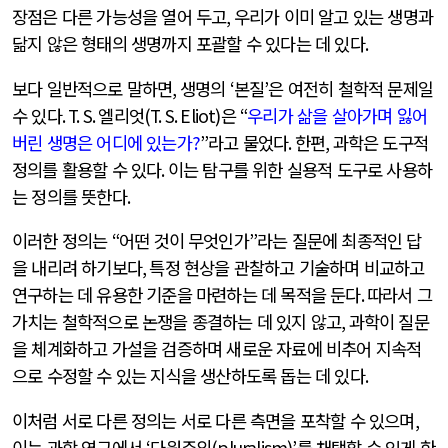
장점은 다른 가능성을 열어 두고
,
우리가 이미 알고 있는 생명과
닮지 않은 형태의 생명까지 포괄할 수 있다는 데 있다
.
보다 일반적으로 말하면
,
생명의
‘
본질
’
은 여전히 철학적 문제일
수 있다
. T. S.
엘리엇
(T. S. Eliot)
은
“
우리가 삶을 살아가며 잃어
버린 생명은 어디에 있는가
?
”
라고 물었다
.
한편
,
과학은 도구적
정의를 활용할 수 있다
.
이는 탐구를 위한 실용적 도구로 사용하
는 정의를 뜻한다
.
이러한 정의는
“
어떤 것이 무엇인가
”
라는 질문에 최종적인 답
을 내리려 하기보다
,
특정 현상을 관찰하고 기술하며 비교하고
연구하는 데 유용한 기준을 마련하는 데 목적을 둔다
.
따라서 그
가치는 철학적으로 논쟁을 종결하는 데 있지 않고
,
과학이 질문
을 체계화하고 가설을 검증하며 새로운 자료에 비추어 지속적
으로 수정할 수 있는 지식을 생산하도록 돕는 데 있다
.
이처럼 서로 다른 정의는 서로 다른 측면을 포착할 수 있으며
,
이는 과학 연구에서
‘
다원주의
(pluralism)’
를 채택할 수 있게 한