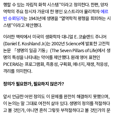
행할 수 있는 자립적 화학 시스템
”
이라고 정의한다
.
한편
,
양자
역학의 주요 창시자 가운데 한 명인 오스트리아 물리학자
에르
빈 슈뢰딩거
는
1943
년에 생명을
“
열역학적 평형을 회피하는 시
스템
”
이라고 제안했다
.
이러한 맥락에서 미국의 생화학자 대니얼
E.
코슐랜드 주니어
(Daniel E. Koshland Jr.)
는
2002
년
Science
에 발표한 고전적
논문 「생명의 일곱 기둥」
(The Seven Pillars of Life)
에서 생
명의 특성을 나타내는 약어를 제안했다
.
원래 영어 표현인
PICERAS
는 프로그램화
,
즉흥성
,
구획화
,
에너지
,
재생
,
적응성
,
격리를 의미한다
.
정의가 필요한가
,
필요하지 않은가
?
앞서 언급한 어떤 정의도 이 문제를 완전히 해결하지 못했으며
,
이 논의는 말 그대로 여전히 살아 있다
.
생명의 정의를 적절하다
고 볼 것인가
,
아니면 흔히 그렇듯 부적절하다고 볼 것인가의 문