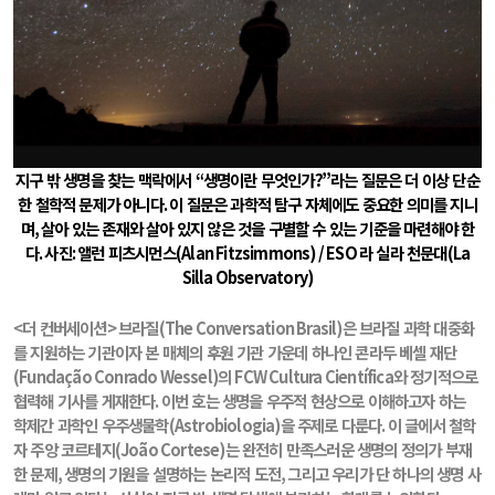
지구 밖 생명을 찾는 맥락에서
“
생명이란 무엇인가
?”
라는 질문은 더 이상 단순
한 철학적 문제가 아니다
.
이 질문은 과학적 탐구 자체에도 중요한 의미를 지니
며
,
살아 있는 존재와 살아 있지 않은 것을 구별할 수 있는 기준을 마련해야 한
다
.
사진
:
앨런 피츠시먼스
(Alan Fitzsimmons) / ESO
라 실라 천문대
(La
Silla Observatory)
<
더 컨버세이션
>
브라질
(The Conversation Brasil)
은 브라질 과학 대중화
를 지원하는 기관이자 본 매체의 후원 기관 가운데 하나인 콘라두 베셀 재단
(Fundação Conrado Wessel)
의
FCW Cultura Científica
와 정기적으로
협력해 기사를 게재한다
.
이번 호는 생명을 우주적 현상으로 이해하고자 하는
학제간 과학인 우주생물학
(Astrobiologia)
을 주제로 다룬다
.
이 글에서 철학
자 주앙 코르테지
(João Cortese)
는 완전히 만족스러운 생명의 정의가 부재
한 문제
,
생명의 기원을 설명하는 논리적 도전
,
그리고 우리가 단 하나의 생명 사