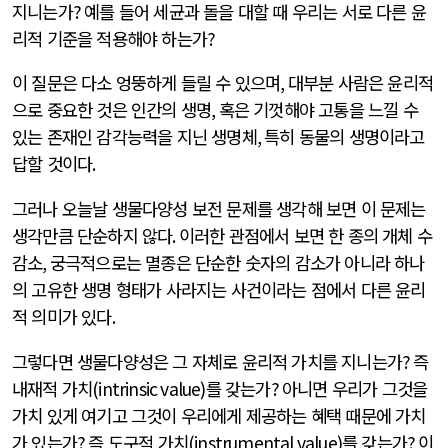
지니는가
?
예를 들어 세균과 돌을 대할 때 우리는 서로 다른 윤
리적 기준을 적용해야 하는가
?
이 질문은 다소 엉뚱하게 들릴 수 있으며
,
대부분 사람은 윤리적
으로 중요한 것은 인간의 생명
,
혹은 기껏해야 고통을 느낄 수
있는 존재인 감각능력을 지닌 생명체
,
특히 동물의 생명이라고
답할 것이다
.
그러나 오늘날 생물다양성 보전 문제를 생각해 보면 이 문제는
생각만큼 단순하지 않다
.
이러한 관점에서 보면 한 종의 개체 수
감소
,
궁극적으로는 멸종은 단순한 숫자의 감소가 아니라 하나
의 고유한 생명 형태가 사라지는 사건이라는 점에서 다른 윤리
적 의미가 있다
.
그렇다면 생물다양성은 그 자체로 윤리적 가치를 지니는가
?
즉
내재적 가치
(intrinsic value)
를 갖는가
?
아니면 우리가 그것을
가치 있게 여기고 그것이 우리에게 제공하는 혜택 때문에 가치
가 있는가
?
즉 도구적 가치
(instrumental value)
를 갖는가
?
이