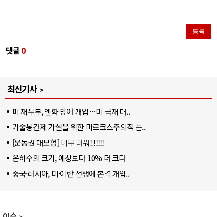
등록
댓글
0
최신기사
미 재무부, 엔화 방어 개입…미 국채 대..
기술봉건제 가설을 위한 마르크스주의적 논..
[운동권 대모험] 너무 더워!!!!!!!
은하수의 크기, 예상보다 10% 더 크다
중국·러시아, 미·이란 전쟁에 본격 개입..
이슈