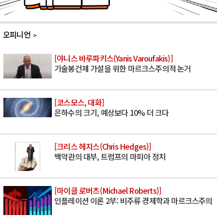
오피니언
[야니스 바루파키스(Yanis Varoufakis)]
기술봉건제 가설을 위한 마르크스주의적 논거
[코스모스, 대화]
은하수의 크기, 예상보다 10% 더 크다
[크리스 헤지스(Chris Hedges)]
백악관의 대부, 트럼프의 마피아 정치
[마이클 로버츠(Michael Roberts)]
인플레이션 이론 2부: 비주류 경제학과 마르크스주의