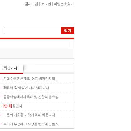
참새가입
|
로그인
|
비밀번호찾기
전력수급 기본계획, 어떤 발전인지와 ..
5월1일, '참세상'이 다시 열립니다
공공재생에너지 확대 및 전환의 필요성..
[안내]
월간지..
노동의 가치를 되찾기 위해 싸웁니다
우리가 투쟁해야 시장을 변하게 만들죠..