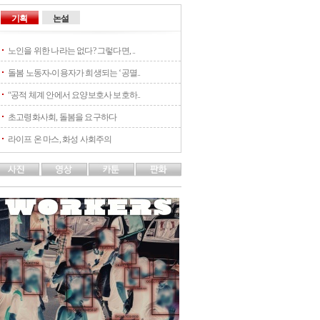
기획
논설
노인을 위한 나라는 없다? 그렇다면, ..
돌봄 노동자-이용자가 희생되는 ‘공멸..
“공적 체계 안에서 요양보호사 보호하..
초고령화사회, 돌봄을 요구하다
라이프 온 마스, 화성 사회주의