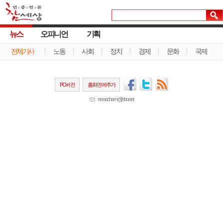
뉴스
오피니언
기획
전체기사
노동
사회
정치
경제
문화
국제
PC버전
홈화면에추가
newscham@jinbo.net