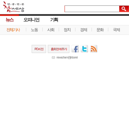
뉴스
오피니언
기획
전체기사
노동
사회
정치
경제
문화
국제
PC버전
홈화면에추가
newscham@jinbo.net