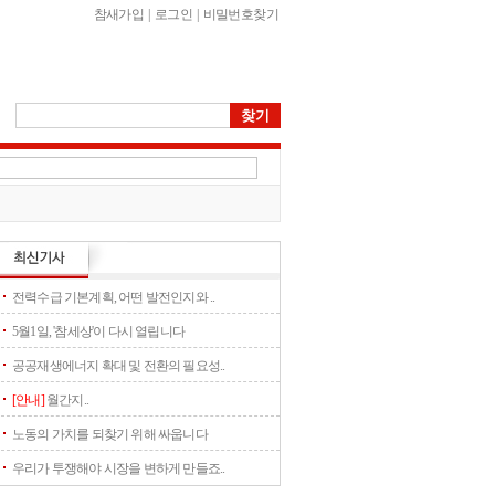
참새가입
|
로그인
|
비밀번호찾기
전력수급 기본계획, 어떤 발전인지와 ..
5월1일, '참세상'이 다시 열립니다
공공재생에너지 확대 및 전환의 필요성..
[안내]
월간지..
노동의 가치를 되찾기 위해 싸웁니다
우리가 투쟁해야 시장을 변하게 만들죠..