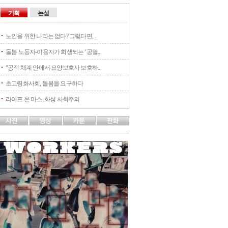
기획
논설
노인을 위한 나라는 없다? 그렇다면, ..
돌봄 노동자-이용자가 희생되는 ‘공멸..
“공적 체계 안에서 요양보호사 보호하..
초고령화사회, 돌봄을 요구하다
라이프 온 마스, 화성 사회주의