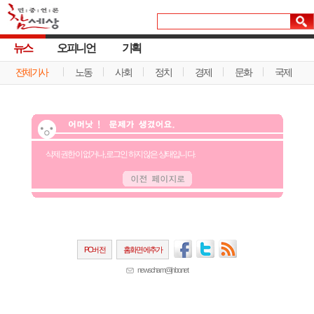
뉴스
오피니언
기획
전체기사
노동
사회
정치
경제
문화
국제
삭제 권한이 없거나, 로그인 하지 않은 상태입니다.
PC버전
홈화면에추가
newscham@jinbo.net