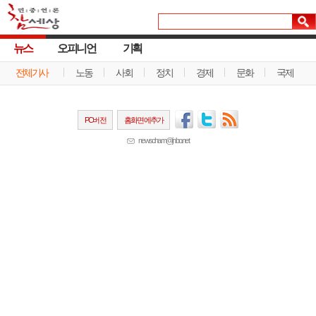
뉴스
오피니언
기획
전체기사
노동
사회
정치
경제
문화
국제
PC버전
홈화면에추가
newscham@jinbo.net