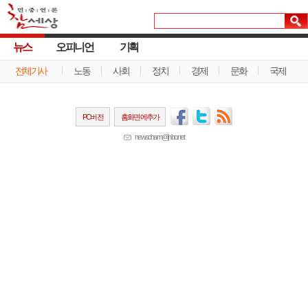
뉴스
오피니언
기획
전체기사
노동
사회
정치
경제
문화
국제
PC버전
홈화면에추가
newscham@jinbo.net