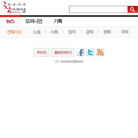
뉴스
오피니언
기획
전체기사
노동
사회
정치
경제
문화
국제
PC버전
홈화면에추가
newscham@jinbo.net