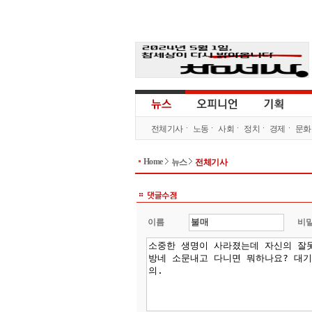
전체기사
노동
사회
정치
경제
문화
Home
뉴스
전체기사
이름
비