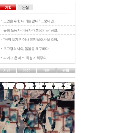
기획
논설
노인을 위한 나라는 없다? 그렇다면, ..
돌봄 노동자-이용자가 희생되는 ‘공멸..
“공적 체계 안에서 요양보호사 보호하..
초고령화사회, 돌봄을 요구하다
라이프 온 마스, 화성 사회주의