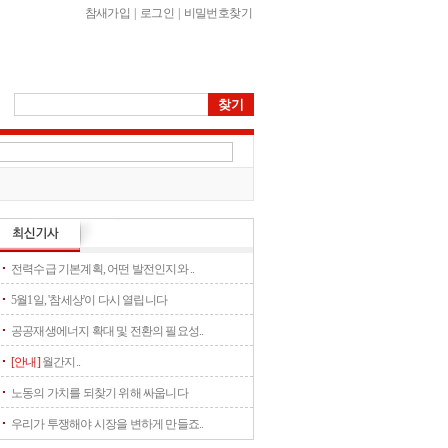
참새가입
|
로그인
|
비밀번호찾기
전력수급 기본계획, 어떤 발전인지와 ..
5월1일, '참세상'이 다시 열립니다
공공재생에너지 확대 및 전환의 필요성..
[안내]
월간지..
노동의 가치를 되찾기 위해 싸웁니다
우리가 투쟁해야 시장을 변하게 만들죠..