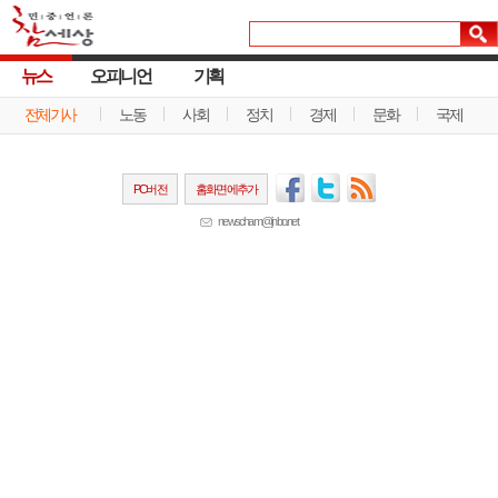
뉴스
오피니언
기획
전체기사
노동
사회
정치
경제
문화
국제
PC버전
홈화면에추가
newscham@jinbo.net