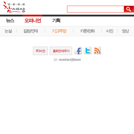
뉴스
오피니언
기획
논설
칼럼/연재
기고/주장
카툰/판화
사진
영상
PC버전
홈화면에추가
newscham@jinbo.net