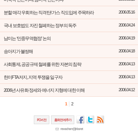
분할 매각 우회하는 직격탄! 가스 직도입에 주목하라
2006.05.16
국내 보호법도 자진 철폐하는 정부의 독주
2006.04.24
남미는 ‘민중무역협정’ 논의
2006.04.19
송아지가 불쌍해
2006.04.18
사회통제, 공공규제 철폐를 위한 자본의 침략
2006.04.13
한미FTA 저지, 지역 투쟁을 일구자
2006.04.13
2006년 사유화 정세와 에너지 지형에 대한 이해
2006.04.12
1
2
PC버전
홈화면에추가
newscham@jinbo.net