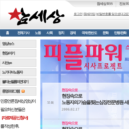
참세상 RSS
진보 R
로그인
|
참새가입
|
비밀번호를 잊으셨다고요
홈
전체기사
노동
사회
정치
경제
국제·한반도
문화
만평/판화
영상뉴스
현장 e 야기
프
시선 e y e s
노가다 VS 노동자
불타는 필름의 연대기
현장속으로
종영프로그램
현장속으로
민중언론 참세상 영상이
노동자의 가슴을 찢는 심장전문병원 - 
55 회
2006.02.17
필요하신 분들은
[자료제공 신청서]
현장속으로
를 작성한 후,