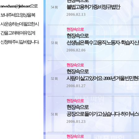
현장속으로
으로
newscham@jinbo.net
불법고용 허가증, 비정규법안
54 회
2006.02.13
보내주세요. 영상을 복
사.운송하는데 필요한 시
현장속으로
간을 고려해 여유 있게
현장속으로
신청해 주시길 바랍니다.
선생님은 특수고용직 노동자 - 학습지 산
53 회
2006.02.06
현장속으로
현장속으로
사람이 살고 있어요 - 2006년 겨울 빈민
52 회
2006.01.27
현장속으로
현장속으로
공장으로 돌아가고 싶습니다 - 하이닉
51 회
2006.01.23
현장속으로