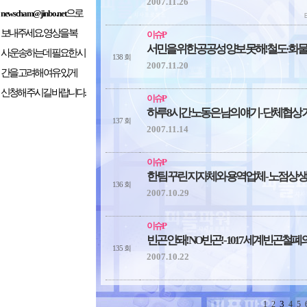
2007.11.26
으로
newscham@jinbo.net
보내주세요. 영상을 복
이슈P
서민을 위한 공공성 양보 못해!철도·화
사.운송하는데 필요한 시
138 회
2007.11.20
간을 고려해 여유 있게
신청해 주시길 바랍니다.
이슈P
하루 8시간 노동은 남의 얘기 - 단체협
137 회
2007.11.14
이슈P
한 팀 꾸린 지자체와 용역업체 - 노점상
136 회
2007.10.29
이슈P
빈곤 안돼! NO빈곤! - 1017 세계빈곤철폐
135 회
2007.10.22
3
1
2
4
5