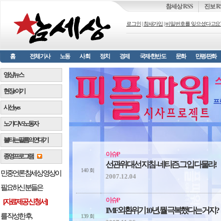
참세상 RSS
진보 R
로그인
|
참새가입
|
비밀번호를 잊으셨다고요
홈
전체기사
노동
사회
정치
경제
국제·한반도
문화
만평/판화
영상뉴스
현장 e 야기
프
시선 e y e s
노가다 VS 노동자
불타는 필름의 연대기
이슈P
종영프로그램
선관위 대선 지침 - 네티즌, 그 입 다물라!
140 회
민중언론 참세상 영상이
2007.12.04
필요하신 분들은
이슈P
[자료제공 신청서]
IMF 외환위기 10년, 뭘 극복했다는 거지?
를 작성한 후,
139 회