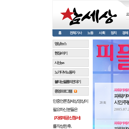
로
홈
전체기사
노동
사회
정치
경제
영상뉴스
현장 e 야기
시선 e y e s
노가다 VS 노동자
불타는 필름의 연대기
파워카메
종영프로그램
파워카
민중언론 참세상 영상이
시인 주
28 회
2005.07.
필요하신 분들은
[자료제공 신청서]
파워카메
를 작성한 후,