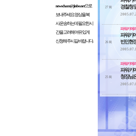
파워카
으로
newscham@jinbo.net
경찰청 
27 회
2005.07.
보내주세요. 영상을 복
사.운송하는데 필요한 시
파워카메
간을 고려해 여유 있게
파워카
신청해 주시길 바랍니다.
빈민현장
26 회
2005.07.
파워카메
파워 카
청장님은
25 회
2005.07.