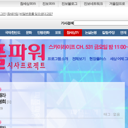
참세상 RSS
진보 RSS
진보블로그
진보네트워크
겨울잠프로
그인
|
참새가입
|
비밀번호를 잊으셨다고요?
기사검색
국제·한반도
문화
만평/판화
포토
참세상TV
논설논평
칼럼·주장
연재
프로그램 소개
전체보기
현장플러스
세상 어제 
라
메라
봉희
[1]
29
태그 : 없음
라