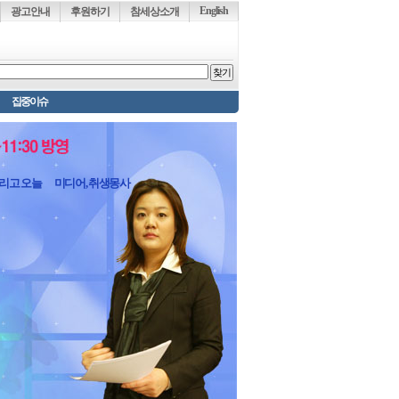
English
광고안내
후원하기
참세상소개
집중이슈
그리고 오늘
미디어, 취생몽사