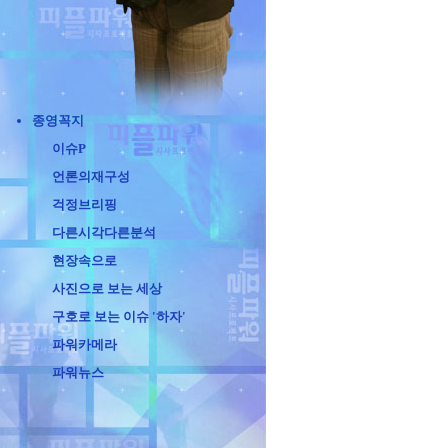
종영꼭지
이슈P
언론의재구성
걱정브리핑
다른시각다른분석
현장속으로
사진으로 보는 세상
구호로 보는 이슈 '하자'
파워카메라
파워뉴스