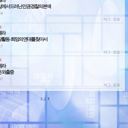
메라
앞에서 드러난 인권 경찰의 본색
24
태그 : 없음
라
메라
활동 - 희망의 연대를 찾아서
17
태그 : 없음
라
메라
 외출중
07
태그 : 없음
3
1
2