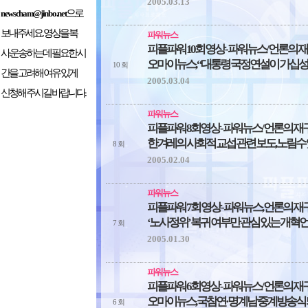
2005.03.13
으로
newscham@jinbo.net
보내주세요. 영상을 복
파워뉴스
피플파워 10회 영상 - 파워뉴스/ 언론의 
사.운송하는데 필요한 시
오마이뉴스, “대통령 국정연설이 가십성
10 회
간을 고려해 여유 있게
2005.03.04
신청해 주시길 바랍니다.
파워뉴스
피플파워 8회영상 - 파워뉴스/ 언론의 재
한겨레의 사회적 교섭 관련 보도, 노림수
8 회
2005.02.04
파워뉴스
피플파워 7회 영상 - 파워뉴스, 언론의 
‘노사정위’ 복귀 여부만 관심 있는 개혁
7 회
2005.01.30
파워뉴스
피플파워 6회영상 - 파워뉴스/ 언론의 재
오마이뉴스, 국참연·명계남 중계방송식 
6 회