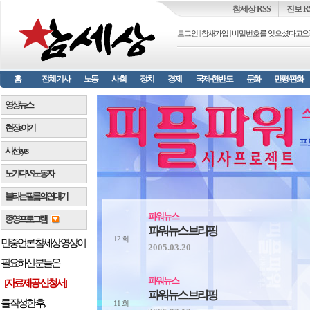
참세상 RSS
진보 R
로그인
|
참새가입
|
비밀번호를 잊으셨다고요
홈
전체기사
노동
사회
정치
경제
국제·한반도
문화
만평/판화
영상뉴스
현장 e 야기
프
시선 e y e s
노가다 VS 노동자
불타는 필름의 연대기
파워뉴스
종영프로그램
파워뉴스 브리핑
12 회
민중언론 참세상 영상이
2005.03.20
필요하신 분들은
파워뉴스
[자료제공 신청서]
파워뉴스 브리핑
를 작성한 후,
11 회