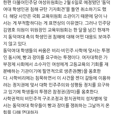
한편 더불어민주당 여성위원회는
2
월
6
일로 예정됐던
‘
동덕
여대 학생인권 침해 규탄 기자회견
’
을 돌연 취소하기도 했
다
.
해당 사안은 국회 교육위원회 소관이기 때문에 당이 나
서는 게 부적합하다는 게 표면상의 이유였다
.
그러나 민주당
김영호 의원이 위원장인 교육위원회는 한 달을 넘긴 현재까
지 동덕여대 측의 학생인권 침해에 대해 어떤 대응도 보여주
지 않고 있다
.
동덕여대 학생들의 싸움은 비리
·
비민주 사학에 맞서는 투쟁
인 동시에
,
빵과 장미를 요구하는 투쟁이다
.
여자대학은 가
부장제 사회에서 소수자인 여성에게 고등교육의 기회를 재
분배하는 기관이기에 필연적으로 생존권
(
빵
)
을 옹호한
다
.
사학비리에는 침묵하면서 이 사건을 젠더 갈등에 이용하
려는 정치권에 맞서 대학 민주주의와 성평등 정치를 요구하
고 있기에 학생들의 투쟁은 참정권
(
장미
)
를 옹호한다
.
사학권력의 비민주적 구조조정과 정치권력의 성차별에 맞
서는 동덕여대 학우들이 빵과 장미를 쟁취하는 그날까지 온
힘을 다해 연대하자
.