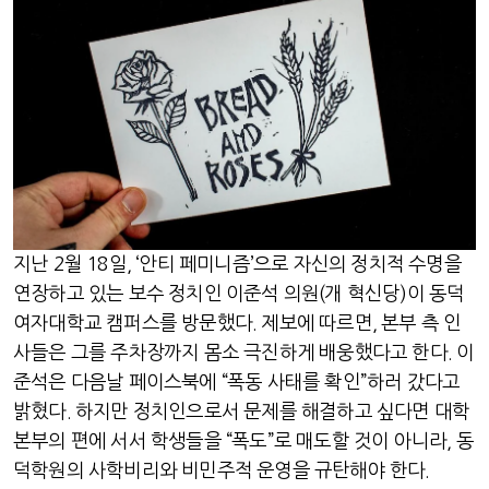
지난
2
월
18
일
, ‘
안티 페미니즘
’
으로 자신의 정치적 수명을
연장하고 있는 보수 정치인 이준석 의원
(
개 혁신당
)
이 동덕
여자대학교 캠퍼스를 방문했다
.
제보에 따르면
,
본부 측 인
사들은 그를 주차장까지 몸소 극진하게 배웅했다고 한다
.
이
준석은 다음날 페이스북에
“
폭동 사태를 확인
”
하러 갔다고
밝혔다
.
하지만 정치인으로서 문제를 해결하고 싶다면 대학
본부의 편에 서서 학생들을
“
폭도
”
로 매도할 것이 아니라
,
동
덕학원의 사학비리와 비민주적 운영을 규탄해야 한다
.