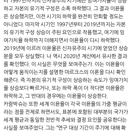
터
1997
년까지의 신자유주의 시기에는 잉여가치율이 상승
하고 자본의 유기적 구성은 소폭 하락했다
.
그 결과 이윤율
은 상승했지만
,
이전 시기의 하락을 완전히 만회할 정도는
아니었다
.
마지막 시기인
1997
년부터
2019
년까지는 자본
의 유기적 구성 상승이 주된 요인으로 작용했고
,
여기에 잉
여가치율 하락까지 더해지면서 이윤율이 다시 하락했다
.
2019
년에 이르러 이윤율은 신자유주의 시기에 얻었던 상승
분을 모두 상실했다
.
나 역시
2020
년 계산에서 유사한 결과
를 확인했다
.
이 사실은 무엇을 보여주는가
.
이는 이윤율이
어떻게 움직이는지를 설명한 마르크스의 이론을 다시 확인
해준다
.
즉 자본의 유기적 구성이 상승하는 속도가 잉여가치
율 상승보다 빠르거나
,
또는 하락 폭이 더 작다면 이윤율은
하락하고
,
그 반대의 경우에는 이윤율이 상승한다
.
카람박슈는 또한 세계 이윤율이 각국 이윤율의 가중 평균이
라는 점을 전제로 하면서도
,
표본에 포함된 대부분의 국가가
세계 평균과 동일한 전반적 추세와 결정 요인을 공유한다는
사실을 보여주었다
.
그는
“
연구 대상 기간이 주기에 대해 확