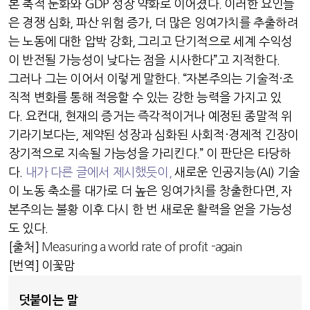
본 축적 둔화와
GDP
성장 약화로 이어졌다
.
이러한 요인들
은 경쟁 심화
,
파산 위험 증가
,
더 많은 잉여가치를 추출하려
는 노동에 대한 압박 강화
,
그리고 단기적으로 세계 수익성
이 반전될 가능성이 낮다는 점을 시사한다
”
고 지적한다
.
그러나 그는 이어서 이렇게 말한다
. “
자본주의는 기술적
·
조
직적 변화를 통해 적응할 수 있는 강한 능력을 가지고 있
다
.
요컨대
,
현재의 증거는 즉각적이거나 예정된 종말적 위
기라기보다는
,
제약된 성장과 심화된 사회적
·
경제적 긴장이
장기적으로 지속될 가능성을 가리킨다
.”
이 판단은 타당하
다
.
내가 다른 글에서 제시했듯이
,
새로운 인공지능
(AI)
기술
이 노동 축소를 대가로 더 높은 잉여가치를 창출한다면
,
자
본주의는 불황 이후 다시 한 번 새로운 활력을 얻을 가능성
도 있다
.
[
출처
]
Measuring a world rate of profit -again
[
번역
]
이꽃맘
덧붙이는 말