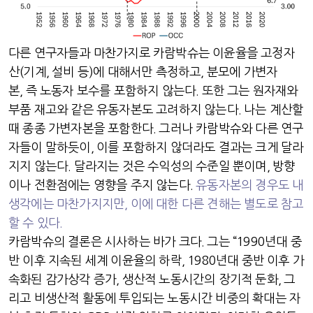
다른 연구자들과 마찬가지로 카람박슈는 이윤율을 고정자
산
(
기계
,
설비 등
)
에 대해서만 측정하고
,
분모에 가변자
본
,
즉 노동자 보수를 포함하지 않는다
.
또한 그는 원자재와
부품 재고와 같은 유동자본도 고려하지 않는다
.
나는 계산할
때 종종 가변자본을 포함한다
.
그러나 카람박슈와 다른 연구
자들이 말하듯이
,
이를 포함하지 않더라도 결과는 크게 달라
지지 않는다
.
달라지는 것은 수익성의 수준일 뿐이며
,
방향
이나 전환점에는 영향을 주지 않는다
.
유동자본의 경우도 내
생각에는 마찬가지지만
,
이에 대한 다른 견해는 별도로 참고
할 수 있다
.
카람박슈의 결론은 시사하는 바가 크다
.
그는
“1990
년대 중
반 이후 지속된 세계 이윤율의 하락
, 1980
년대 중반 이후 가
속화된 감가상각 증가
,
생산적 노동시간의 장기적 둔화
,
그
리고 비생산적 활동에 투입되는 노동시간 비중의 확대는 자