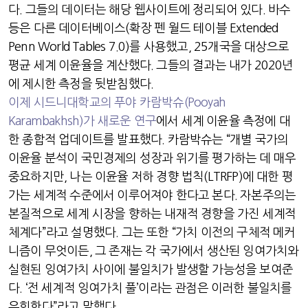
다
.
그들의 데이터는 해당 웹사이트에 정리되어 있다
.
바수
등은 다른 데이터베이스
(
확장 펜 월드 테이블
Extended
Penn World Tables 7.0)
를 사용했고
, 25
개국을 대상으로
평균 세계 이윤율을 계산했다
.
그들의 결과는 내가
2020
년
에 제시한 측정을 뒷받침했다
.
이제 시드니대학교의 푸야 카람박슈
(Pooyah
Karambakhsh)
가 새로운 연구
에서 세계 이윤율 측정에 대
한 종합적 업데이트를 발표했다
.
카람박슈는
“
개별 국가의
이윤율 분석이 국민경제의 성장과 위기를 평가하는 데 매우
중요하지만
,
나는 이윤율 저하 경향 법칙
(LTRFP)
에 대한 평
가는 세계적 수준에서 이루어져야 한다고 본다
.
자본주의는
본질적으로 세계 시장을 향하는 내재적 경향을 가진 세계적
체계다
”
라고 설명했다
.
그는 또한
“
가치 이전의 구체적 메커
니즘이 무엇이든
,
그 존재는 각 국가에서 생산된 잉여가치와
실현된 잉여가치 사이에 불일치가 발생할 가능성을 보여준
다
. ‘
전 세계적 잉여가치 풀
’
이라는 관점은 이러한 불일치를
우회한다
”
라고 말했다
.