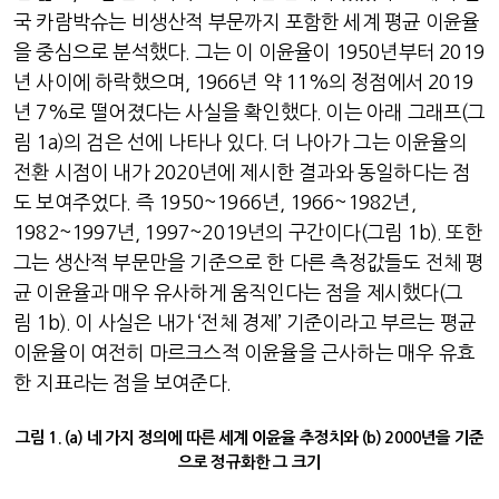
국 카람박슈는 비생산적 부문까지 포함한 세계 평균 이윤율
을 중심으로 분석했다
.
그는 이 이윤율이
1950
년부터
2019
년 사이에 하락했으며
, 1966
년 약
11%
의 정점에서
2019
년
7%
로 떨어졌다는 사실을 확인했다
.
이는 아래 그래프
(
그
림
1a)
의 검은 선에 나타나 있다
.
더 나아가 그는 이윤율의
전환 시점이 내가
2020
년에 제시한 결과와 동일하다는 점
도 보여주었다
.
즉
1950~1966
년
, 1966~1982
년
,
1982~1997
년
, 1997~2019
년의 구간이다
(
그림
1b).
또한
그는 생산적 부문만을 기준으로 한 다른 측정값들도 전체 평
균 이윤율과 매우 유사하게 움직인다는 점을 제시했다
(
그
림
1b).
이 사실은 내가
‘
전체 경제
’
기준이라고 부르는 평균
이윤율이 여전히 마르크스적 이윤율을 근사하는 매우 유효
한 지표라는 점을 보여준다
.
그림
1. (a)
네 가지 정의에 따른 세계 이윤율 추정치와
(b) 2000
년을 기준
으로 정규화한 그 크기