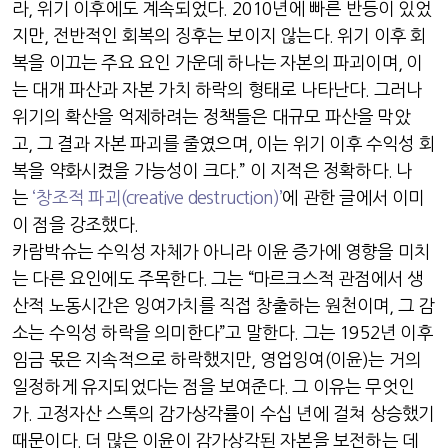
라
,
위기 이후에도 계속되었다
. 2010
년에 빠른 반등이 있었
지만
,
전반적인 회복의 징후는 보이지 않는다
.
위기 이후 회
복을 이끄는 주요 요인 가운데 하나는 자본의 파괴이며
,
이
는 대개 파산과 자본 가치 하락의 형태로 나타난다
.
그러나
위기의 확산을 억제하려는 정책들은 대규모 파산을 막았
고
,
그 결과 자본 파괴를 줄였으며
,
이는 위기 이후 수익성 회
복을 약화시켰을 가능성이 크다
.”
이 지적은 정확하다
.
나
는
‘
창조적 파괴
(creative destruction)’
에 관한 글에서 이미
이 점을 강조했다
.
카람박슈는 수익성 자체가 아니라 이윤 증가에 영향을 미치
는 다른 요인에도 주목한다
.
그는
“
마르크스적 관점에서 생
산적 노동시간은 잉여가치를 직접 창출하는 원천이며
,
그 감
소는 수익성 하락을 의미한다
”
고 말한다
.
그는
1952
년 이후
임금 몫은 지속적으로 하락했지만
,
영업잉여
(
이윤
)
는 거의
일정하게 유지되었다는 점을 보여준다
.
그 이유는 무엇인
가
.
고정자산 스톡의 감가상각률이 수십 년에 걸쳐 상승했기
때문이다
.
더 많은 이윤이 감가상각된 자본을 보전하는 데