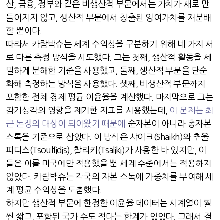
산
,
금융
,
정부와 같은 비생산적 부문에서는 가치가 새로 만
들어지지 않고
,
생산적 부문에서 창출된 잉여가치를 재분배
할 뿐이다
.
따라서 카람박슈는 세계 수익성을 구분하기 위해 네 가지 서
로 다른 측정 방식을 시도했다
.
그는 첫째
,
생산적 활동을 세
밀하게 분해한 기준을 사용했고
,
둘째
,
생산적 부문을 단순
화해 측정하는 방식을 사용했다
.
셋째
,
비생산적 부문까지
포함한 전체 경제 평균 이윤율을 계산했다
.
마지막으로 그는
감가상각의 영향을 제거한 지표를 사용했는데
,
이 문제는 최
근 논쟁의 대상이 되어왔기 때문에
순자본이 아니라 총자본
스톡을 기준으로 삼았다
.
이 방식은 샤이크
(Shaikh)
와 추울
피디스
(Tsoulfidis),
찰리키
(Tsaliki)
가 사용한 바 있지만
,
이
들은 이를 미국에만 적용했을 뿐 세계 수준에서는 적용하지
않았다
.
카람박슈는 각국의 자본 스톡에 가중치를 부여해 세
계 평균 수익성을 도출했다
.
하지만 생산적 부문에 한정한 이윤율 데이터는 시계열이 훨
씬 짧고
,
포함된 국가 수도 적다는 한계가 있었다
.
그래서 결