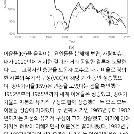
이윤율
(RP)
을 움직이는 요인들을 분해해 보면
,
카람박슈는
내가
2020
년에 제시한 결과와 거의 동일한 결론에 도달한
다
.
그는 고정자산 총량을 노동자 보수로 나눈 비율로 정의
한 자본의 유기적 구성
(VCC)
이 해당 기간 동안 상승했으
며
,
잉여가치율
(RSV)
은 변동을 보였다는 점을 확인했다
.
1952
년부터
1965
년까지 세계 이윤율은 상승했고
,
잉여가
치율과 자본의 유기적 구성도 함께 상승했다
.
두 요소 모두
이윤율 상승에 기여했다
.
두 번째 시기인
1965
년부터
1982
년까지는 자본의 유기적 구성이 크게 상승했고
,
여기에 잉여
가치율 하락이 더해지면서 이윤율을 끌어내렸다
. 1982
년부