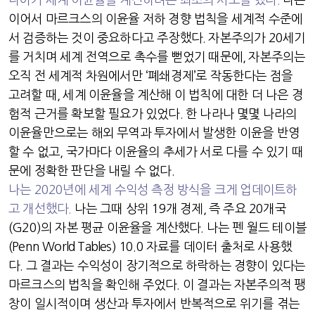
나아가 세계 이윤율을 계산하려는 최초의 시도를 했다
.
나는
이어서 마르크스의 이윤율 저하 경향 법칙을 세계적 수준에
서 검증하는 것이 중요하다고 주장했다
.
자본주의가
20
세기
를 거치며 세계 전역으로 촉수를 뻗었기 때문에
,
자본주의는
오직 전 세계적 차원에서만
‘
폐쇄경제
’
로 작동한다는 점을
고려할 때
,
세계 이윤율을 계산해 이 법칙에 대한 더 나은 경
험적 근거를 확보할 필요가 있었다
.
한 나라나 몇몇 나라의
이윤율만으로는 해외 무역과 투자에서 발생한 이윤을 반영
할 수 없고
,
국가마다 이윤율의 추세가 서로 다를 수 있기 때
문에 정확한 판단을 내릴 수 없다
.
나는
2020
년에 세계 수익성 측정 방식을 크게 업데이트하
고 개선했다
.
나는 그때 상위
19
개 경제
,
즉 주요
20
개국
(G20)
의 자본 평균 이윤율을 계산했다
.
나는 펜 월드 테이블
(Penn World Tables) 10.0
자료를 데이터 출처로 사용했
다
.
그 결과는 수익성이 장기적으로 하락하는 경향이 있다는
마르크스의 법칙을 확인해 주었다
.
이 결과는 자본주의적 팽
창이 일시적이며 생산과 투자에서 반복적으로 위기를 겪는