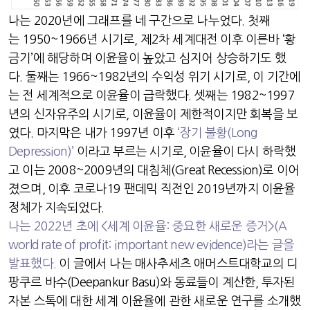
나는
2020
년에 그래프를 네 구간으로 나누었다
.
첫째
는
1950~1966
년 시기로
,
제
2
차 세계대전 이후 이른바
‘
황
금기
’
에 해당하며 이윤율이 높았고 심지어 상승하기도 했
다
.
둘째는
1966~1982
년의 수익성 위기 시기로
,
이 기간에
는 전 세계적으로 이윤율이 급락했다
.
셋째는
1982~1997
년의 신자유주의 시기로
,
이윤율이 제한적이지만 회복을 보
였다
.
마지막은 내가
1997
년 이후
‘
장기 불황
(Long
Depression)’
이라고 부르는 시기로
,
이윤율이 다시 하락했
고 이는
2008~2009
년의 대침체
(Great Recession)
로 이어
졌으며
,
이후 코로나
19
팬데믹 직전인
2019
년까지 이윤율
정체가 지속되었다
.
나는
2022
년 초에
<
세계 이윤율
:
중요한 새로운 증거
>(A
world rate of profit: important new evidence)
라는 글을
발표했다
.
이 글에서 나는 매사추세츠 애머스트대학교의 디
팡쿠르 바수
(Deepankur Basu)
와 동료들이 계산한
,
투자된
자본 스톡에 대한 세계 이윤율에 관한 새로운 연구를 소개했