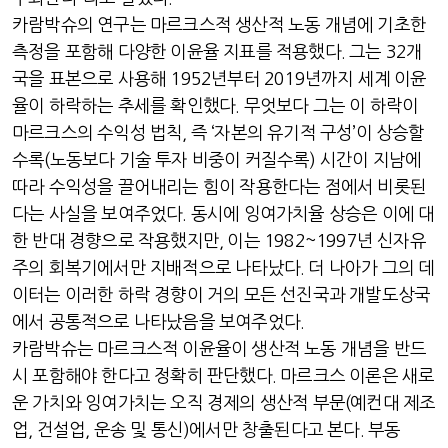
카람박슈의 연구는 마르크스적 생산적 노동 개념에 기초한
측정을 포함해 다양한 이윤율 지표를 적용했다
.
그는
32
개
국을 표본으로 사용해
1952
년부터
2019
년까지 세계 이윤
율이 하락하는 추세를 확인했다
.
무엇보다 그는 이 하락이
마르크스의 수익성 법칙
,
즉
‘
자본의 유기적 구성
’
이 상승할
수록
(
노동보다 기술 투자 비중이 커질수록
)
시간이 지남에
따라 수익성을 끌어내리는 힘이 작용한다는 점에서 비롯된
다는 사실을 보여주었다
.
동시에 잉여가치율 상승은 이에 대
한 반대 경향으로 작용했지만
,
이는
1982~1997
년 신자유
주의 회복기에서만 지배적으로 나타났다
.
더 나아가 그의 데
이터는 이러한 하락 경향이 거의 모든 선진국과 개발도상국
에서 공통적으로 나타났음을 보여주었다
.
카람박슈는 마르크스적 이윤율이 생산적 노동 개념을 반드
시 포함해야 한다고 정확히 판단했다
.
마르크스 이론은 새로
운 가치와 잉여가치는 오직 경제의 생산적 부문
(
예컨대 제조
업
,
건설업
,
운송 및 통신
)
에서만 창출된다고 본다
.
부동