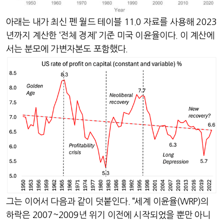
아래는 내가 최신 펜 월드 테이블
11.0
자료를 사용해
2023
년까지 계산한
‘
전체 경제
’
기준 미국 이윤율이다
.
이 계산에
서는 분모에 가변자본도 포함했다
.
그는 이어서 다음과 같이 덧붙인다
. “
세계 이윤율
(WRP)
의
하락은
2007~2009
년 위기 이전에 시작되었을 뿐만 아니