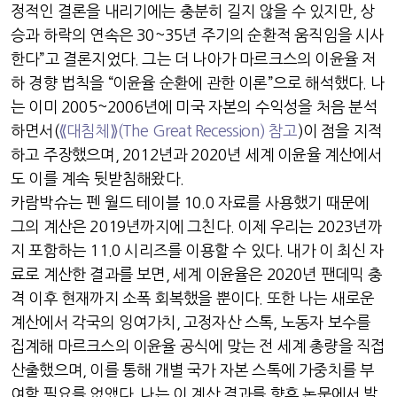
정적인 결론을 내리기에는 충분히 길지 않을 수 있지만
,
상
승과 하락의 연속은
30~35
년 주기의 순환적 움직임을 시사
한다
”
고 결론지었다
.
그는 더 나아가 마르크스의 이윤율 저
하 경향 법칙을
“
이윤율 순환에 관한 이론
”
으로 해석했다
.
나
는 이미
2005~2006
년에 미국 자본의 수익성을 처음 분석
하면서
(
⟪대침체⟫
(The Great Recession)
참고
)이 점을 지적
하고 주장했으며
, 2012
년과
2020
년 세계 이윤율 계산에서
도 이를 계속 뒷받침해왔다
.
카람박슈는 펜 월드 테이블
10.0
자료를 사용했기 때문에
그의 계산은
2019
년까지에 그친다
.
이제 우리는
2023
년까
지 포함하는
11.0
시리즈를 이용할 수 있다
.
내가 이 최신 자
료로 계산한 결과를 보면
,
세계 이윤율은
2020
년 팬데믹 충
격 이후 현재까지 소폭 회복했을 뿐이다
.
또한 나는 새로운
계산에서 각국의 잉여가치
,
고정자산 스톡
,
노동자 보수를
집계해 마르크스의 이윤율 공식에 맞는 전 세계 총량을 직접
산출했으며
,
이를 통해 개별 국가 자본 스톡에 가중치를 부
여할 필요를 없앴다
.
나는 이 계산 결과를 향후 논문에서 발