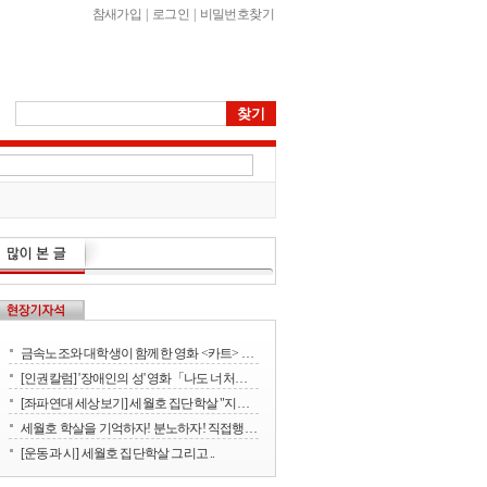
참새가입
|
로그인
|
비밀번호찾기
금속노조와 대학생이 함께한 영화 <카트> 상영회
[인권칼럼] '장애인의 성' 영화「나도 너처럼」에서 배운다
[좌파연대 세상보기] 세월호 집단학살 "지금 뭐하세요?" - 류재운 그림
세월호 학살을 기억하자! 분노하자! 직접행동으로 세상을 바꾸자!
[운동과 시] 세월호 집단학살 그리고 ..