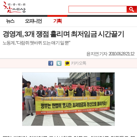
뉴스
오피니언
기획
경영계, 3개 쟁점 흘리며 최저임금 시간끌기
노동계, “다람쥐 쳇바퀴 도는 얘기 일 뿐”
윤지연 기자
2010.06.28 21:12
카카오톡