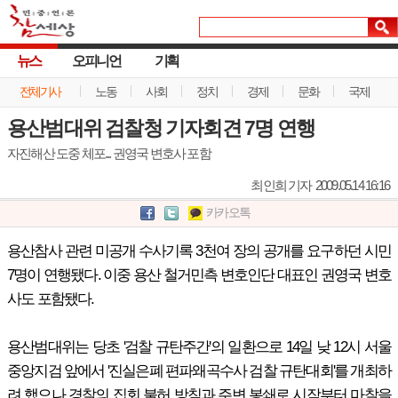
뉴스
오피니언
기획
전체기사
노동
사회
정치
경제
문화
국제
용산범대위 검찰청 기자회견 7명 연행
자진해산 도중 체포... 권영국 변호사 포함
최인희 기자
2009.05.14 16:16
카카오톡
용산참사 관련 미공개 수사기록 3천여 장의 공개를 요구하던 시민
7명이 연행됐다. 이중 용산 철거민측 변호인단 대표인 권영국 변호
사도 포함됐다.
용산범대위는 당초 '검찰 규탄주간'의 일환으로 14일 낮 12시 서울
중앙지검 앞에서 '진실은폐 편파왜곡수사 검찰 규탄대회'를 개최하
려 했으나 경찰의 집회 불허 방침과 주변 봉쇄로 시작부터 마찰을