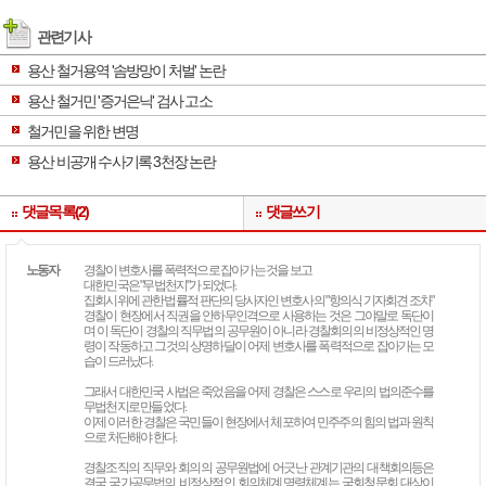
관련기사
용산 철거용역 '솜방망이 처벌' 논란
용산 철거민 '증거은닉' 검사 고소
철거민을 위한 변명
용산 비공개 수사기록 3천장 논란
댓글목록(2)
댓글쓰기
노동자
경찰이 변호사를 폭력적으로 잡아가는 것을 보고
대한민국은 "무법천지"가 되었다.
집회시위에 관한 법률적 판단의 당사자인 변호사의 "항의식 기자회견 조차"
경찰이 현장에서 직권을 안하무인격으로 사용하는 것은 그야말로 독단이
며 이 독단이 경찰의 직무법의 공무원이 아니라 경찰회의의 비정상적인 명
령이 작동하고 그것의 상명하달이 어제 변호사를 폭력적으로 잡아가는 모
습이 드러났다.
그래서 대한민국 사법은 죽었음을 어제 경찰은 스스로 우리의 법의준수를
무법천지로 만들었다.
이제 이러한 경찰은 국민들이 현장에서 체포하여 민주주의 힘의 법과 원칙
으로 처단해야 한다.
경찰조직의 직무와 회의의 공무원법에 어긋난 관계기관의 대책회의등은
결국 국가공무법의 비정상적인 회의체계,명령체계는 국회청문회 대상이