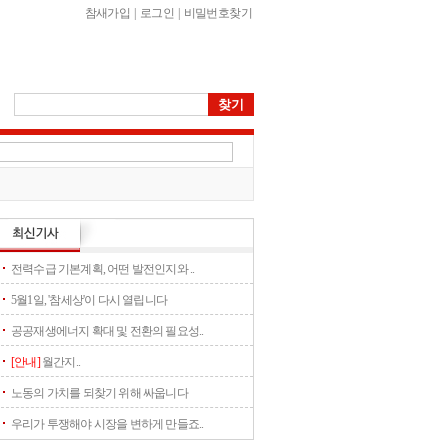
참새가입
|
로그인
|
비밀번호찾기
전력수급 기본계획, 어떤 발전인지와 ..
5월1일, '참세상'이 다시 열립니다
공공재생에너지 확대 및 전환의 필요성..
[안내]
월간지..
노동의 가치를 되찾기 위해 싸웁니다
우리가 투쟁해야 시장을 변하게 만들죠..