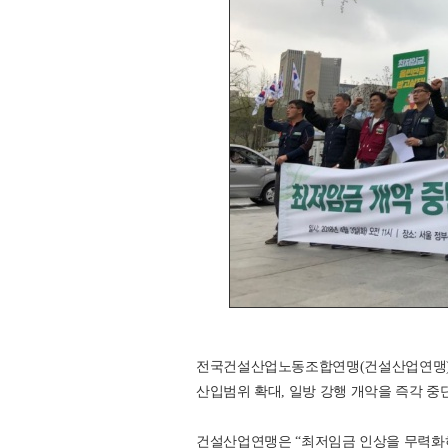
전국건설산업노동조합연맹(건설산업연맹)은
산입범위 확대, 일방 강행 개악을 즉각 중
건설산업연맹은 “최저임금 인상을 무력화하