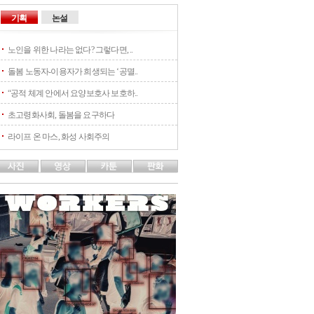
기획
논설
노인을 위한 나라는 없다? 그렇다면, ..
돌봄 노동자-이용자가 희생되는 ‘공멸..
“공적 체계 안에서 요양보호사 보호하..
초고령화사회, 돌봄을 요구하다
라이프 온 마스, 화성 사회주의