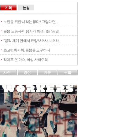
기획
논설
노인을 위한 나라는 없다? 그렇다면, ..
돌봄 노동자-이용자가 희생되는 ‘공멸..
“공적 체계 안에서 요양보호사 보호하..
초고령화사회, 돌봄을 요구하다
라이프 온 마스, 화성 사회주의