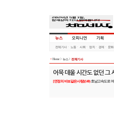
전체기사
노동
사회
정치
경제
문화
Home
뉴스
전체기사
어묵 데울 시간도 없던 그
[연정의 바보같은사랑](140)
호남고속도로 여