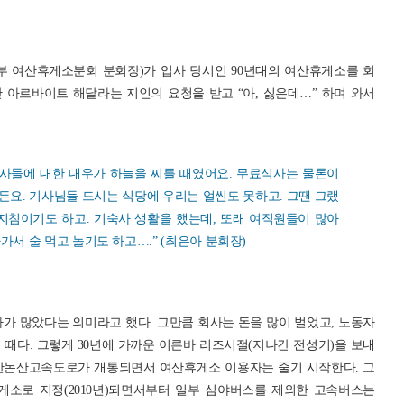
 여산휴게소분회 분회장)가 입사 당시인 90년대의 여산휴게소를 회
 아르바이트 해달라는 지인의 요청을 받고 “아, 싫은데…” 하며 와서
사들에 대한 대우가 하늘을 찌를 때였어요. 무료식사는 물론이
든요. 기사님들 드시는 식당에 우리는 얼씬도 못하고. 그땐 그랬
 지침이기도 하고. 기숙사 생활을 했는데, 또래 여직원들이 많아
가서 술 먹고 놀기도 하고….” (최은아 분회장)
가 많았다는 의미라고 했다. 그만큼 회사는 돈을 많이 벌었고, 노동자
때다. 그렇게 30년에 가까운 이른바 리즈시절(지나간 전성기)을 보내
 천안논산고속도로가 개통되면서 여산휴게소 이용자는 줄기 시작한다. 그
소로 지정(2010년)되면서부터 일부 심야버스를 제외한 고속버스는