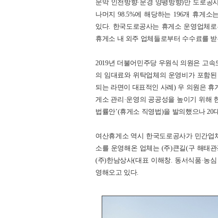
문막 인천방향·문경 양평방향)만 도로공사가
나머지 98.5%에 해당하는 196개 휴
있다. 한국도로공사는 휴게소 운영업체로부터
휴게소 내 외주 업체들로부터 수수료를 받는
2019년 더불어민주당 우원식 의원은 고
의 임대료와 위탁업체의 운영비가 포함된 높
되는 라면이 대표적인 사례) 우 의원은 휴
게소 관리·운영의 공공성을 높이기 위해
법률안’(휴게소 직영법)을 발의했으나 20
여산휴게소 역시 한국도로공사가 민간업체에
소를 운영해온 업체는 (주)큰길(구 해태관광
(주)한남상사(대표 이해창. 동서식품·농심
영해오고 있다.