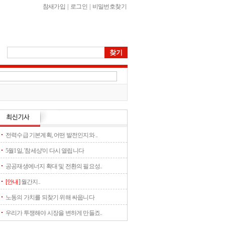
참새가입
|
로그인
|
비밀번호찾기
전력수급 기본계획, 어떤 발전인지와 ..
5월1일, '참세상'이 다시 열립니다
공공재생에너지 확대 및 전환의 필요성..
[안내]
월간지..
노동의 가치를 되찾기 위해 싸웁니다
우리가 투쟁해야 시장을 변하게 만들죠..