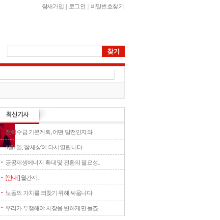
참새가입
|
로그인
|
비밀번호찾기
전력수급 기본계획, 어떤 발전인지와 ..
5월1일, '참세상'이 다시 열립니다
공공재생에너지 확대 및 전환의 필요성..
[안내]
월간지..
노동의 가치를 되찾기 위해 싸웁니다
우리가 투쟁해야 시장을 변하게 만들죠..