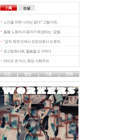
기획
논설
노인을 위한 나라는 없다? 그렇다면, ..
돌봄 노동자-이용자가 희생되는 ‘공멸..
“공적 체계 안에서 요양보호사 보호하..
초고령화사회, 돌봄을 요구하다
라이프 온 마스, 화성 사회주의