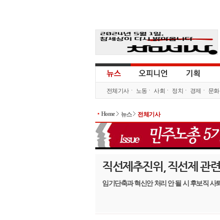
전체기사
노동
사회
정치
경제
문화
Home
뉴스
전체기사
직선제추진위, 직선제 관
임기단축과 혁신안 처리 안 될 시 후보직 사