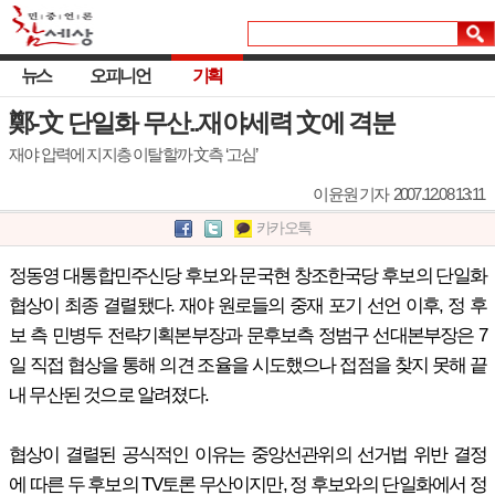
뉴스
오피니언
기획
鄭-文 단일화 무산..재야세력 文에 격분
재야 압력에 지지층 이탈할까 文측 ‘고심’
이윤원 기자
2007.12.08 13:11
카카오톡
정동영 대통합민주신당 후보와 문국현 창조한국당 후보의 단일화
협상이 최종 결렬됐다. 재야 원로들의 중재 포기 선언 이후, 정 후
보 측 민병두 전략기획본부장과 문후보측 정범구 선대본부장은 7
일 직접 협상을 통해 의견 조율을 시도했으나 접점을 찾지 못해 끝
내 무산된 것으로 알려졌다.
협상이 결렬된 공식적인 이유는 중앙선관위의 선거법 위반 결정
에 따른 두 후보의 TV토론 무산이지만, 정 후보와의 단일화에서 정