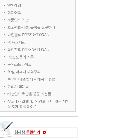
99%의 경제
미디어택
비문명의 역습
초고령화 사회, 돌봄을 요구하다
나현필의 INTERNATIONAL
워커스 사전
엄한진의 INTERNATIONAL
여성, 노동의 기록
녹색스트라이크
화성, 어쩌다 사회주의
10.29 이태원 참사 피해자의 항변
랑희의 질문들
배성인의 혁명을 꿈꾼 여성들
챗GPT가 말했다. "인간보다 더 많은 색임
을 지게 될 줄이야!"
연정의 르포
약속의 8회, 위기를 돌려세우는 녹색 스트
라이크
양지로 떠오른 국정원, 이적異的 행위의