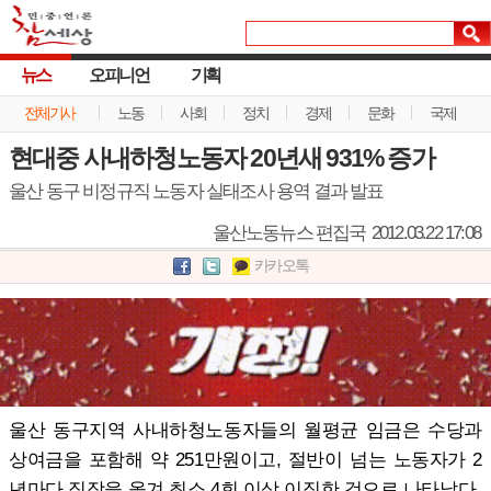
뉴스
오피니언
기획
전체기사
노동
사회
정치
경제
문화
국제
현대중 사내하청노동자 20년새 931% 증가
울산 동구 비정규직 노동자 실태조사 용역 결과 발표
울산노동뉴스 편집국
2012.03.22 17:08
카카오톡
울산 동구지역 사내하청노동자들의 월평균 임금은 수당과
상여금을 포함해 약 251만원이고, 절반이 넘는 노동자가 2
년마다 직장을 옮겨 최소 4회 이상 이직한 것으로 나타났다.