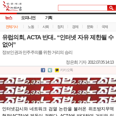
뉴스
오피니언
기획
전체기사
노동
사회
정치
경제
문화
국제
유럽의회, ACTA 반대.. “인터넷 자유 제한될 수
없어”
정보인권과 민주주의를 위한 거리의 승리
정은희 기자
2012.07.05 14:13
카카오톡
인터넷감시와 네트워크 검열 논란을 불러온 위조방지무역
협정(ACTA)에 제동이 걸렸다. ACTA에 반대하며 거리와 인