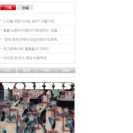
기획
논설
노인을 위한 나라는 없다? 그렇다면, ..
돌봄 노동자-이용자가 희생되는 ‘공멸..
“공적 체계 안에서 요양보호사 보호하..
초고령화사회, 돌봄을 요구하다
라이프 온 마스, 화성 사회주의