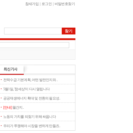
참새가입
|
로그인
|
비밀번호찾기
전력수급 기본계획, 어떤 발전인지와 ..
5월1일, '참세상'이 다시 열립니다
공공재생에너지 확대 및 전환의 필요성..
[안내]
월간지..
노동의 가치를 되찾기 위해 싸웁니다
우리가 투쟁해야 시장을 변하게 만들죠..