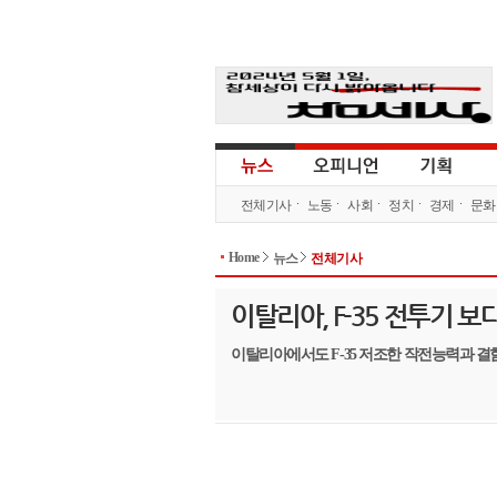
전체기사
노동
사회
정치
경제
문화
Home
뉴스
전체기사
이탈리아, F-35 전투기 보
이탈리아에서도 F-35 저조한 작전능력과 결