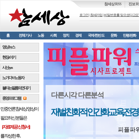
참세상 RSS
진보 R
로그인
|
참새가입
|
비밀번호를 잊으셨다고요
홈
전체기사
노동
사회
정치
경제
국제·한반도
문화
만평/판화
영상뉴스
현장 e 야기
프
시선 e y e s
노가다 VS 노동자
불타는 필름의 연대기
다른시각 다른분석
종영프로그램
민중언론 참세상 영상이
재벌친화적 인간화 교육, 전경
필요하신 분들은
[자료제공 신청서]
피플파워 
를 작성한 후,