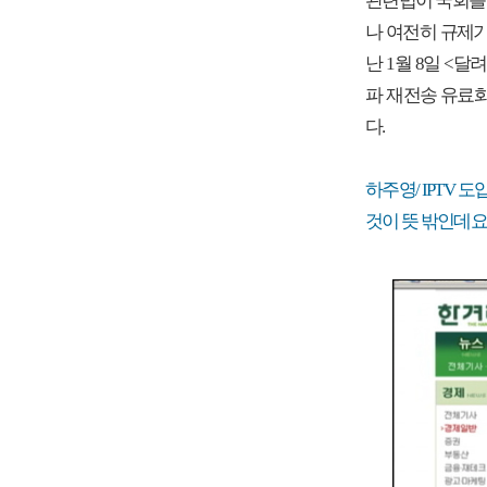
관련법이 국회를
나 여전히 규제
난 1월 8일 <달
파 재전송 유료화
다.
하주영/ IPTV
것이 뜻 밖인데요