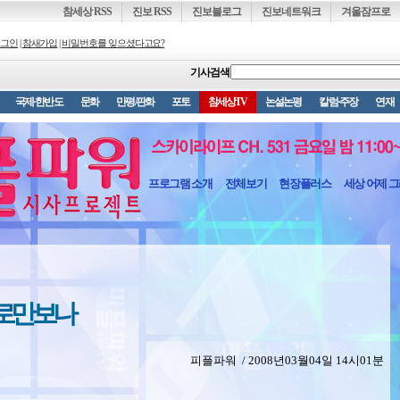
참세상 RSS
진보 RSS
진보블로그
진보네트워크
겨울잠프로
그인
|
참새가입
|
비밀번호를 잊으셨다고요?
기사검색
국제·한반도
문화
만평/판화
포토
참세상TV
논설논평
칼럼·주장
연재
프로그램 소개
전체보기
현장플러스
세상 어제 
제로만 보나
피플파워 / 2008년03월04일 14시01분