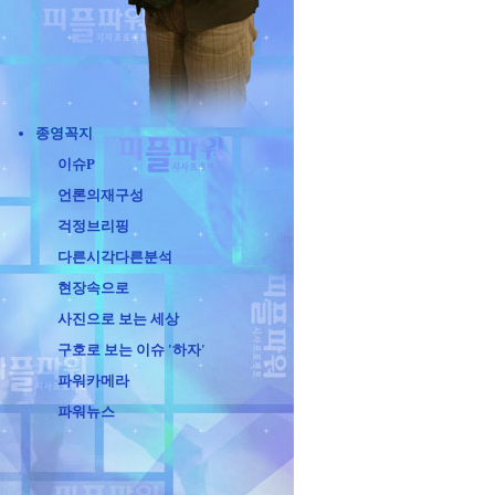
종영꼭지
이슈P
언론의재구성
걱정브리핑
다른시각다른분석
현장속으로
사진으로 보는 세상
구호로 보는 이슈 '하자'
파워카메라
파워뉴스