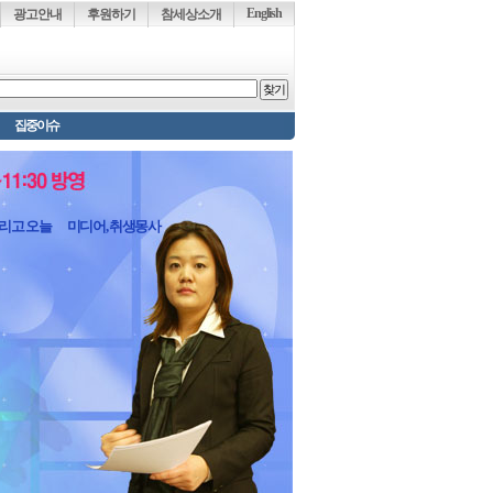
English
광고안내
후원하기
참세상소개
집중이슈
그리고 오늘
미디어, 취생몽사