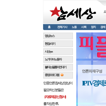
로
홈
전체기사
노동
사회
정치
경제
영상뉴스
현장 e 야기
시선 e y e s
노가다 VS 노동자
불타는 필름의 연대기
언론의 재구성
종영프로그램
IPTV 경
민중언론 참세상 영상이
필요하신 분들은
[자료제공 신청서]
를 작성한 후,