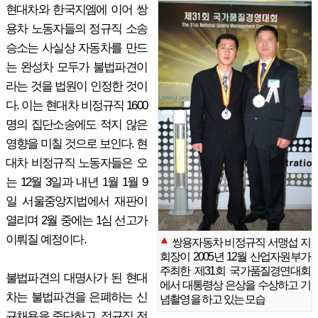
현대차와 한국지엠에 이어 쌍
용차 노동자들의 정규직 소송
승소는 사실상 자동차를 만드
는 완성차 모두가 불법파견이
라는 것을 법원이 인정한 것이
다. 이는 현대차 비정규직 1600
명의 집단소송에도 적지 않은
영향을 미칠 것으로 보인다. 현
대차 비정규직 노동자들은 오
는 12월 3일과 내년 1월 1월 9
일 서울중앙지법에서 재판이
열리며 2월 중에는 1심 선고가
이뤄질 예정이다.
쌍용자동차 비정규직 서맹섭 지
회장이 2005년 12월 산업자원부가
주최한 제31회 국가품질경연대회
불법파견의 대명사가 된 현대
에서 대통령상 은상을 수상하고 기
차는 불법파견을 은폐하는 신
념촬영을 하고 있는 모습
규채용을 중단하고, 정규직 전