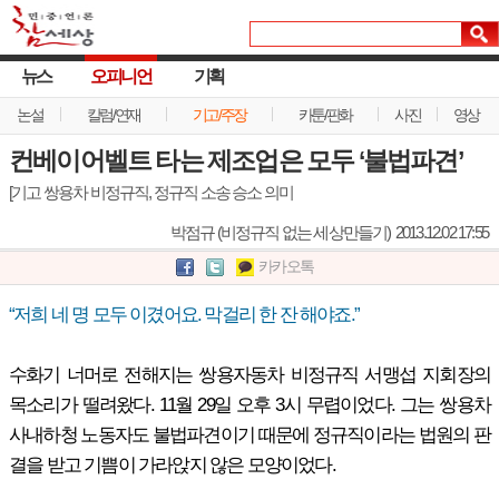
뉴스
오피니언
기획
논설
칼럼/연재
기고/주장
카툰/판화
사진
영상
컨베이어벨트 타는 제조업은 모두 ‘불법파견’
[기고 쌍용차 비정규직, 정규직 소송 승소 의미
박점규 (비정규직 없는 세상만들기)
2013.12.02 17:55
카카오톡
“저희 네 명 모두 이겼어요. 막걸리 한 잔 해야죠.”
수화기 너머로 전해지는 쌍용자동차 비정규직 서맹섭 지회장의
목소리가 떨려왔다. 11월 29일 오후 3시 무렵이었다. 그는 쌍용차
사내하청 노동자도 불법파견이기 때문에 정규직이라는 법원의 판
결을 받고 기쁨이 가라앉지 않은 모양이었다.