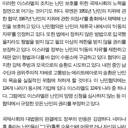
이러한 이스라엘의 조치는 난민 보호를 위한 국제사회의 노력을
정면으로 어기는 것이기도 하다. 유엔은 1951년 '난민의 지위에 관
한 협약', 1967년 '난민의 지위에 관한 의정서'를 총회에서 채택해 난
민을 보호하고 있다. 난민협약은 난민의 체류국 내에서의 '이동의
자유'를 인정하고 있다. 또한 법에서 정하지 않은 방법으로 입국했
을지라도 형벌을 받지 않고 필요 이상의 제한을 받지 않을 권리를
보장하고 있다. 이스라엘 정부는 난민의 '이동의 자유'를 제한하고
재판 없이 형벌과 다를 바 없이 수용소에 구금하고 있다. 협약이 금
지한 강제 추방과 모국으로의 송환도 시도하고 있다. 내전 중인 남
수단과 권위주의적 지배로 고통받는 에리트레아로의 송환은 난민
의 목숨을 실질적인 위험에 처하게 할 것이다. 이 난민협약에는
124개 나라가 동시에 가입해 있다. 이스라엘도 124개 나라 중 하나
다. 그럼에도 이스라엘은 난민의 망명 신청을 심사하지 않는 등 이
협약에서 규정한 모든 난민의 권리를 부정하고 있다.
국제사회와 대법원의 판결에도 정부의 반응은 강경하다. 네타냐
후 총리는 난민들이 "그곳(홀롯 수용소)에 머무르거나 자신의 나라