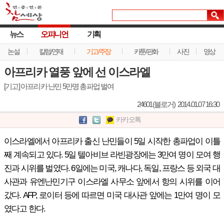
뉴스
오피니언
기획
논설
칼럼/연재
기고/주장
카툰/판화
사진
영상
아프리카 열풍 앞에 선 이스라엘
[기고] 아프리카 난민 5만명 총파업 벌여
24601(블로거)
2014.01.07 16:30
카카오톡
이스라엘에서 아프리카 출신 난민들이 5일 시작한 총파업이 이틀
째 계속되고 있다. 5일 텔아비브 라빈광장에는 3만여 명이 모여 행
진과 시위를 벌였다. 6일에는 미국, 캐나다, 독일, 프랑스 등 외국 대
사관과 유엔난민기구 이스라엘 사무소 앞에서 항의 시위를 이어
갔다. AFP, 로이터 등에 따르면 미국 대사관 앞에는 1만여 명이 모
였다고 한다.