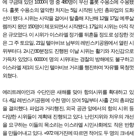
에 구금돼 있던 1000여 명 중 480명이 우선 홀롯 수용소에 수용됐
다. 홀롯 수용소의 열악한 처지는 5일 시작된 난민 총파업의 도화
선이 됐다. 시위는 사막을 걸어서 탈출해 지난해 12월 17일 예루살
렘까지 왔던 150명이 체포되면서 시작됐다. 17일의 시위는 아직 작
은 규모였다. 이 시위가 이스라엘 정가를 뒤흔들 정도로 성장한 것
은 그 주 토요일, 21일 텔아비브 남부의 레빈스키공원에서 열린 시
위부터다. 2시간30분정도 진행된 이날 시위는 활기와 자신감으로
가득차 있었다. 6000여 명의 시위대는 경찰의 방해에도 불구하고
이스라엘 제1의 도시인 텔아비브 거리를 행진하며 '자유'를 목청껏
외쳤다.
에리트레아인과 수단인은 새해를 맞아 항의시위를 확대하고 있
다. 4일 레빈스키공원에 수천 명이 모여 5일부터 사흘 간의 총파업
을 결의했다. 파업과 거리행진, 외국 공관 앞에서의 항의 시위 등
다양한 시위들이 계획돼 진행되고 있다. 난민지위와 처우의 개선
을 요구하는 이들의 목소리는 이스라엘 시민사회에도 작은 반향
을 만들어내고 있다. +972 매거진에 따르면 적어도 두 명의 크네세