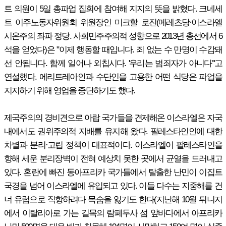
트 의원이 5일 총파업 집회에 참여해 지지의 뜻을 밝혔다. 크네세
트 이주노동자위원회 위원장인 미크할 로진(메레츠당·이스라엘
시온주의 좌파 정당. 사회민주주의적 성향으로 2013년 총선에서 6
석을 얻었다)은 "이제 행동할 때입니다. 죄 없는 수 만명이 수감돼
선 안됩니다. 함께 일어나 외칩시다. '우리는 범죄자가 아니다'"고
연설했다. 에리트레아인과 수단인을 고용한 어떤 식당은 파업을
지지하기 위해 영업을 중단하기도 했다.
제국주의의 경비견으로 아랍 국가들을 견제해온 이스라엘은 자국
내에서도 권위주의적 지배를 유지해 왔다. 팔레스타인인에 대한
차별과 분리·고립 정책이 대표적이다. 이스라엘이 팔레스타인을
향해 세운 분리장벽이 전혀 예상치 못한 곳에서 균열을 드러내고
있다. 혼란에 빠진 동아프리카 국가들에서 탈출한 난민이 이집트
국경을 넘어 이스라엘에 유입되고 있다. 이들 다수는 지중해를 건
너 유럽으로 직항하려다 목숨을 잃기도 한다(지난해 10월 튀니지
에서 이탈리아로 가는 길목의 람페두사 섬 앞바다에서 아프리카