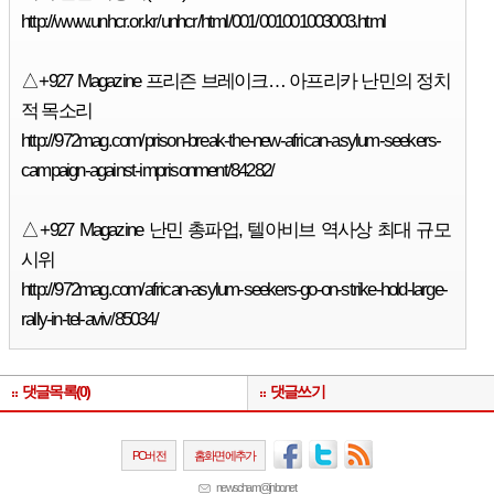
http://www.unhcr.or.kr/unhcr/html/001/001001003003.html
△+927 Magazine 프리즌 브레이크… 아프리카 난민의 정치
적 목소리
http://972mag.com/prison-break-the-new-african-asylum-seekers-
campaign-against-imprisonment/84282/
△+927 Magazine 난민 총파업, 텔아비브 역사상 최대 규모
시위
http://972mag.com/african-asylum-seekers-go-on-strike-hold-large-
rally-in-tel-aviv/85034/
댓글목록(0)
댓글쓰기
PC버전
홈화면에추가
newscham@jinbo.net