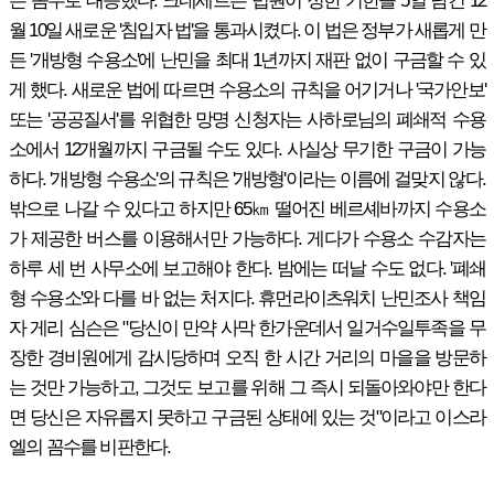
는 꼼수로 대응했다. 크네세트는 법원이 정한 기한을 5일 남긴 12
월 10일 새로운 '침입자 법'을 통과시켰다. 이 법은 정부가 새롭게 만
든 '개방형 수용소'에 난민을 최대 1년까지 재판 없이 구금할 수 있
게 했다. 새로운 법에 따르면 수용소의 규칙을 어기거나 '국가안보'
또는 '공공질서'를 위협한 망명 신청자는 사하로님의 폐쇄적 수용
소에서 12개월까지 구금될 수도 있다. 사실상 무기한 구금이 가능
하다. '개방형 수용소'의 규칙은 '개방형'이라는 이름에 걸맞지 않다.
밖으로 나갈 수 있다고 하지만 65㎞ 떨어진 베르셰바까지 수용소
가 제공한 버스를 이용해서만 가능하다. 게다가 수용소 수감자는
하루 세 번 사무소에 보고해야 한다. 밤에는 떠날 수도 없다. '폐쇄
형 수용소'와 다를 바 없는 처지다. 휴먼라이츠워치 난민조사 책임
자 게리 심슨은 "당신이 만약 사막 한가운데서 일거수일투족을 무
장한 경비원에게 감시당하며 오직 한 시간 거리의 마을을 방문하
는 것만 가능하고, 그것도 보고를 위해 그 즉시 되돌아와야만 한다
면 당신은 자유롭지 못하고 구금된 상태에 있는 것"이라고 이스라
엘의 꼼수를 비판한다.