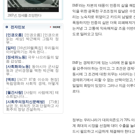
IMF라는 자본의 태풍이 민중의 삶을 헤집
익을 위한 광폭한 구조조정의 칼날은 수
2007년, 정세를 조망한다
리는 노숙자로 뒤덮이고 카드의 남발로 
폭등하지만 민중의 삶은 더욱 피폐해져가고
전자민보
는커녕 그 고통에 익숙해져갈 즈음 이번
도로 밀려오고 있다.
[인권오름]
[인권오름] [인권으로
읽는 세상] 박근혜의 그림자 정
부...
[일터]
[16년|10월|특집] 우리들의
이어말하기는 계속 된다...
[정세와노동]
극우 나으리들의 말
씀 감상법...
IMF는 경제위기에 있는 나라에 돈을 빌
[사회화와노동]
동아시아 군사갈
을 갖추어야 하는 것이고, 그 조건은 경
등과 군비경쟁을 택한 박근혜 정
동시에 그 조건에 대한 의무는 사라지는 
부...
경제위기에서 피할 수 없는 선택이었고, 
[액트]
[ACT! 87호 이슈와 현장]
독립영화와 사회적 경제, 어떻게
일말의 희망이 있었다. 그러나 지금 이루
...
르다.
[월간사람]
[사람이 사람에게] 테
스트입니다....
[사회주의정치신문해방]
[75호]
낡은 것, 뒤쳐진 것과 단절하고 사
회주의 정당 건설하자...
정부는 우리나라가 대외의존도가 70% 
계 최대의 시장을 선점해 대미 수출을 늘
드시 필요하고 시급하게 체결해야 한다고