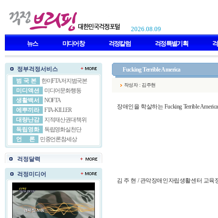
2026.08.09
뉴스
미디어창
걱정칼럼
걱정특별기획
걱
정부걱정서비스
Fucking Terrible America
범 국 본
한미FTA저지범국본
작성자 : 김주현
미디액션
미디어문화행동
생활백서
NOFTA
장애인을 학살하는 Fucking Terrible America
에뿌끼라
FTA-KILLER
대량난감
지적재산권대책위
독립영화
독립영화실천단
언 론
민중언론참세상
걱정달력
걱정미디어
김 주 현 / 관악장애인자립생활센터 교