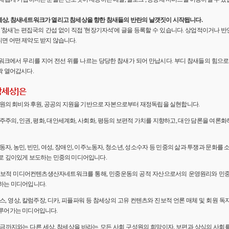
세상, 참새네트워크가 열리고 참세상을 향한 참새들의 반란의 날갯짓이 시작됩니다.
'의 '참새'는 편집국의 간섭 없이 직접 '현장기자석'에 글을 등록할 수 있습니다. 상업적이거나
면 어떤 제약도 받지 않습니다.
워크에서 무리를 지어 전선 위를 나르는 당당한 참새가 되어 만납시다. 부디 참새들의 힘으로 
짝 열어갑시다.
참세상]은
 회원의 회비와 후원, 공공의 지원을 기반으로 자본으로부터 재정독립을 실현합니다.
민주주의, 인권, 평화, 대안세계화, 사회화, 평등의 보편적 가치를 지향하고, 대안 담론을 여론
노동자, 농민, 빈민, 여성, 장애인, 이주노동자, 청소년, 성소수자 등 민중의 삶과 투쟁과 문화를 
로 깊이있게 보도하는 민중의 미디어입니다.
 진보적 미디어컨텐츠생산자네트워크를 통해, 민중운동의 공적 자산으로서의 운영원리와 민
하는 미디어입니다.
뉴스, 영상, 칼럼주장, 디카, 피플파워 등 참세상의 고유 컨텐츠와 진보적 언론 매체 및 회원 
루어가는 미디어입니다.
 지금까지와는 다른 세상, 참세상을 바라는 모든 사회 구성원의 희망이자, 보편과 상식의 사회