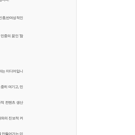
 반인종,반여성적인
민중의 꿈인 '참
화하는 미디어입니
소중히 여기고, 민
중적 컨텐츠 생산
독자와의 진보적 커
를 만들어가는 미