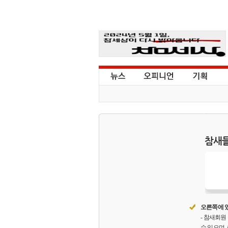
참새들
오른쪽에 있
- 참새회
수 있으며,