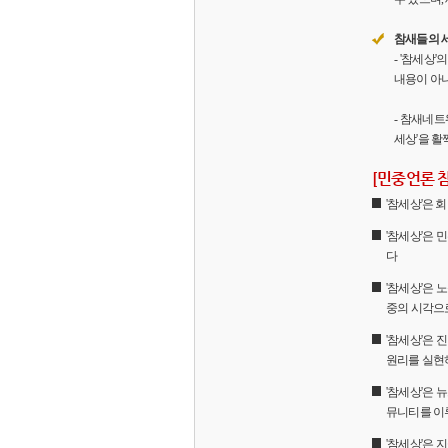
참새들의 
- '참세상
내용이 아니
- 참새네트
세상'을 활
[민중언론 
'참세상'은
'참세상'은 
다
'참세상'은 
중의 시각으
'참세상'은
원리를 실현
'참세상'은 
뮤니티를 이
'참세상'은