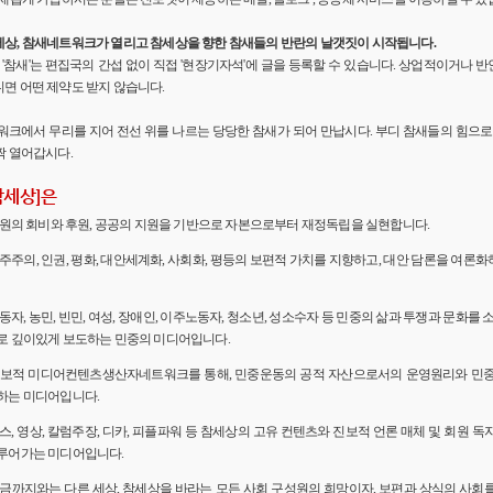
세상, 참새네트워크가 열리고 참세상을 향한 참새들의 반란의 날갯짓이 시작됩니다.
'의 '참새'는 편집국의 간섭 없이 직접 '현장기자석'에 글을 등록할 수 있습니다. 상업적이거나
면 어떤 제약도 받지 않습니다.
워크에서 무리를 지어 전선 위를 나르는 당당한 참새가 되어 만납시다. 부디 참새들의 힘으로 
짝 열어갑시다.
참세상]은
 회원의 회비와 후원, 공공의 지원을 기반으로 자본으로부터 재정독립을 실현합니다.
민주주의, 인권, 평화, 대안세계화, 사회화, 평등의 보편적 가치를 지향하고, 대안 담론을 여론
노동자, 농민, 빈민, 여성, 장애인, 이주노동자, 청소년, 성소수자 등 민중의 삶과 투쟁과 문화를 
로 깊이있게 보도하는 민중의 미디어입니다.
 진보적 미디어컨텐츠생산자네트워크를 통해, 민중운동의 공적 자산으로서의 운영원리와 민
하는 미디어입니다.
뉴스, 영상, 칼럼주장, 디카, 피플파워 등 참세상의 고유 컨텐츠와 진보적 언론 매체 및 회원 
루어가는 미디어입니다.
 지금까지와는 다른 세상, 참세상을 바라는 모든 사회 구성원의 희망이자, 보편과 상식의 사회