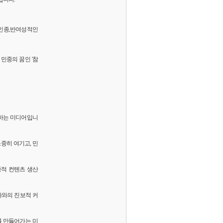
 반인종,반여성적인
민중의 꿈인 '참
화하는 미디어입니
소중히 여기고, 민
중적 컨텐츠 생산
독자와의 진보적 커
를 만들어가는 미