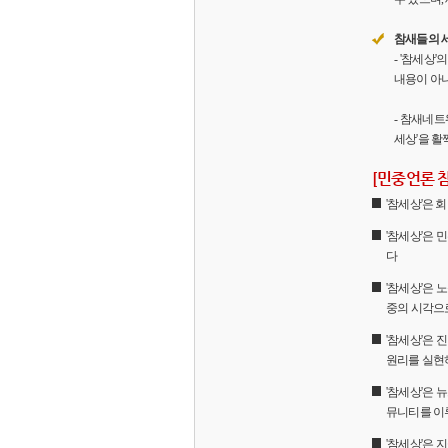
참새들의 
- '참세상
내용이 아니
- 참새네트
세상'을 활
[민중언론 
'참세상'은
'참세상'은 
다
'참세상'은 
중의 시각으
'참세상'은
원리를 실현
'참세상'은 
뮤니티를 이
'참세상'은