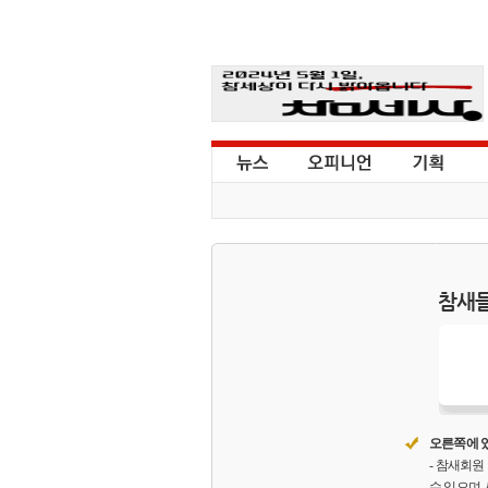
참새들
오른쪽에 있
- 참새회
수 있으며,