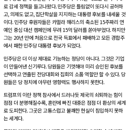
로 감세 정책을 들고나왔다
.
민주당은 틀림없이 또다시 공허하
고
,
의제도 없고
,
집단학살을 지지하는 대통령 후보를 내세울 것
이다
.
민주당 후원자들은 카멀라 해리스의 축소된
15
주짜리 연
예인 중심 대선 캠페인에 무려
15
억 달러를 쏟아부었다
.
하지만
그는
20
년 만에 처음으로 전국 득표에서 패배하고 모든 경합주
에서 패한 민주당 대통령 후보가 되었다
.
민주당은 더 이상 제대로 기능하는 정당이 아니다
.
그것은 기업
이 만들어낸 신기루다
.
당원들은 기껏해야 미리 승인된 후보를
선택하고 연출된 전당대회와 집회의 소품 역할만 할 수 있다
.
당
원들은 당 정치에 아무런 영향력도 행사하지 못한다
.
트럼프의 이란 정책 참사에서 드러나듯 제국의 쇠퇴하는 힘이
점점 더 분명해질수록
,
혼란에 빠진 대중은 점점 더 환상의 세계
로 도피한다
.
그곳은 고통스럽고 불쾌한 현실이 침입하지 못하
는 세계다
.