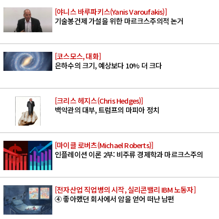
[야니스 바루파키스(Yanis Varoufakis)]
기술봉건제 가설을 위한 마르크스주의적 논거
[코스모스, 대화]
은하수의 크기, 예상보다 10% 더 크다
[크리스 헤지스(Chris Hedges)]
백악관의 대부, 트럼프의 마피아 정치
[마이클 로버츠(Michael Roberts)]
인플레이션 이론 2부: 비주류 경제학과 마르크스주의
[전자산업 직업병의 시작, 실리콘밸리 IBM 노동자]
④ 좋아했던 회사에서 암을 얻어 떠난 남편