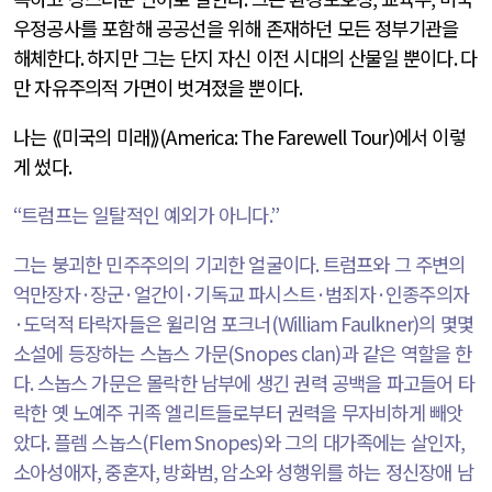
우정공사를 포함해 공공선을 위해 존재하던 모든 정부기관을
해체한다
.
하지만 그는 단지 자신 이전 시대의 산물일 뿐이다
.
다
만 자유주의적 가면이 벗겨졌을 뿐이다
.
나는 ⟪미국의 미래⟫
(America: The Farewell Tour)
에서 이렇
게 썼다
.
“
트럼프는 일탈적인 예외가 아니다
.”
그는 붕괴한 민주주의의 기괴한 얼굴이다
.
트럼프와 그 주변의
억만장자
·
장군
·
얼간이
·
기독교 파시스트
·
범죄자
·
인종주의자
·
도덕적 타락자들은 윌리엄 포크너
(William Faulkner)
의 몇몇
소설에 등장하는 스놉스 가문
(Snopes clan)
과 같은 역할을 한
다
.
스놉스 가문은 몰락한 남부에 생긴 권력 공백을 파고들어 타
락한 옛 노예주 귀족 엘리트들로부터 권력을 무자비하게 빼앗
았다
.
플렘 스놉스
(Flem Snopes)
와 그의 대가족에는 살인자
,
소아성애자
,
중혼자
,
방화범
,
암소와 성행위를 하는 정신장애 남