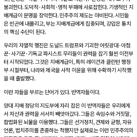
붕괴한다
.
도덕적
·
사회적
·
영적 부패에 사로잡힌다
.
기생적인 지
배계급이 문명을 장악한다
.
민주주의 제도는 마비된다
.
시민들
은 빈곤에 내몰리고
,
부는 지배계급에게 집중되며
,
강압은 통치
의 핵심 수단이 된다
.
우리의 자멸적 행진은 도널드 트럼프와 기괴한 어릿광대
·
아첨
꾼
·
사기꾼
·
기독교 파시스트 무리들이 권력을 잡기 훨씬 이전부
터 시작되었다
.
그것은 지배계급이
,
특히 레이건과 클린턴 행정
부 시절부터
,
나라와 제국을 사적 이윤을 위해 수확하기 시작했
을 때 출발했다
.
이런 자들을 부르는 단어가 있다
.
반역자들이다
.
양대 지배 정당의 지도부에 자리 잡은 이 반역자들은 우리에게
서 자산과 권력을 서서히 빼앗아갔다
.
그들은 속임수와 거짓말
,
합법화된 뇌물을 이용했다
.
그들은 선거정치
,
견제와 균형
,
자유
언론
,
법치주의를 존중하는 척했지만 실제로는 이런 민주주의의