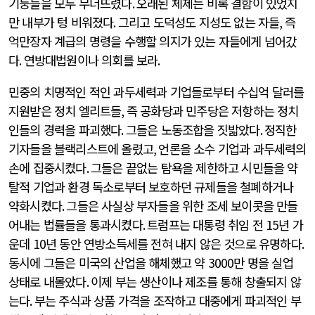
기둥들을 모두 무너뜨렸다
.
오래된 체제는 비록 결함이 있었지
만 내부가 텅 비워졌다
.
그리고 도덕성도 지성도 없는 자들
,
즉
억만장자 계급의 명령을 수행할 의지가 있는 자들에게 넘어갔
다
.
연방대법원이나 의회를 보라
.
민중의 치명적인 적인 과두세력과 기업들로부터 수십억 달러를
지원받은 정치 엘리트들
,
즉 공화당과 민주당은 저항하는 정치
인들의 경력을 파괴했다
.
그들은 노동조합을 짓밟았다
.
정직한
기자들을 블랙리스트에 올렸고
,
언론을 소수 기업과 과두세력의
손에 집중시켰다
.
그들은 끝없는 탐욕을 제한하고 시민들을 약
탈적 기업과 환경 독소로부터 보호하던 규제들을 철폐하거나
약화시켰다
.
그들은 사실상 부자들을 위한 조세 보이콧을 만들
어내는 법률들을 통과시켰다
.
트럼프는 대통령 취임 전
15
년 가
운데
10
년 동안 연방소득세를 전혀 내지 않은 것으로 유명하다
.
동시에 그들은 미국의 산업을 해체했고 약
3000
만 명을 실업
상태로 내몰았다
.
이제 부는 생산이나 제조를 통해 창출되지 않
는다
.
부는 주식과 상품 가격을 조작하고 대중에게 파괴적인 부