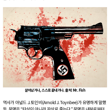
살아남거나, 스스로 끝내거나. 출처: Mr. Fish
역사가 아널드
J.
토인비
(Arnold J. Toynbee)
가 유명하게 말했
듯
,
문명은
“
타살이 아니라 자살로 죽는다
.”
문명은 내부로부터