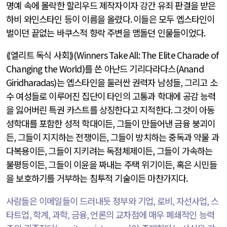
명예 속에 몰락한 할리우드 제작자이자 강간 유죄 판결을 받은
하비 와인스타인 등이 이름을 올렸다
.
이들은 모두 엡스타인이
벌이던 끝없는 바쿠스적 향락 주변을 맴돌던 인물들이었다
.
⟪엘리트 독식 사회⟫
(Winners Take All: The Elite Charade of
Changing the World)를
쓴 아난드 기리다라다스
(Anand
Giridharadas)
는 엡스타인을 둘러싼 권력자 남성들
,
그리고 소
수 여성들로 이루어진 집단이 타인의 고통과 학대에 공감 능력
을 잃어버린 특권 카스트를 상징한다고 지적한다
.
그것이 아동
성학대를 포함한 성적 학대이든
,
그들이 만들어낸 금융 붕괴이
든
,
그들이 지지하는 전쟁이든
,
그들이 방치하는 중독과 약물 과
다복용이든
,
그들이 지키려는 독점체제이든
,
그들이 가속하는
불평등이든
,
그들이 이윤을 짜내는 주택 위기이든
,
혹은 시민들
을 보호하기를 거부하는 침투적 기술이든 마찬가지다
.
사람들은 이메일들이 드러내듯 정부와 기업
,
로비
,
자선사업
,
스
타트업
,
학계
,
과학
,
금융
,
언론의 교차점에 매우 폐쇄적인 능력