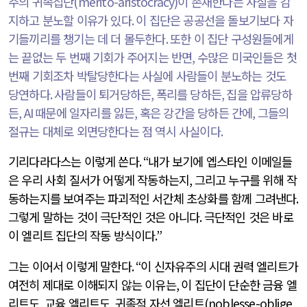
주의 귀족집단
(merito-aristocracy)
이 존재한다는 사실을 감
지하고 분노할 이유가 있다
.
이 집단은 공공선을 돌보기보다 자
기들끼리를 챙기는 데 더 몰두한다
.
또한 이 집단 구성원들에게
는 끝없는 두 번째 기회가 주어지는 반면
,
수많은 미국인들은 첫
번째 기회조차 박탈당한다는 사실에 사람들이 분노하는 것도
당연하다
.
사람들이 퇴거당하든
,
폭리를 당하든
,
집을 압류당하
든
, AI
때문에 일자리를 잃든
,
혹은 강간을 당하든 간에
,
그들의
절규는 대체로 외면당한다는 점 역시 사실이다
.
기리다라다스는 이렇게 쓴다
. “
내가 보기에 엡스타인 이메일들
은 우리 사회 질서가 어떻게 작동하는지
,
그리고 누구를 위해 작
동하는지를 보여주는 파괴적인 서간체 초상화를 함께 그려낸다
.
그렇게 말하는 것이 극단적인 것은 아니다
.
극단적인 것은 바로
이 엘리트 집단의 작동 방식이다
.”
그는 이어서 이렇게 말한다
. “
이 신자유주의 시대 권력 엘리트가
여전히 제대로 이해되지 않는 이유는
,
이 집단이 단순한 금융 엘
리트도
,
교육 엘리트도
,
귀족적 자선 엘리트
(noblesse-oblige