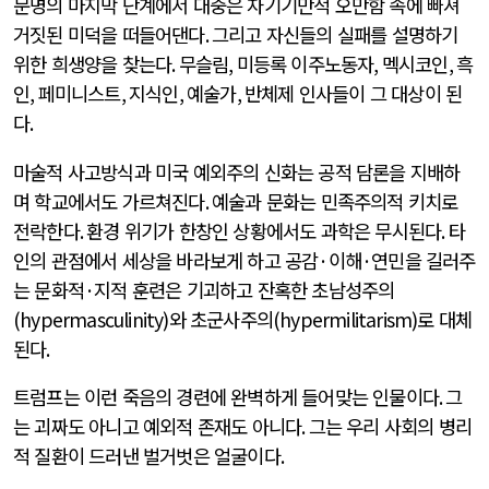
문명의 마지막 단계에서 대중은 자기기만적 오만함 속에 빠져
거짓된 미덕을 떠들어댄다
.
그리고 자신들의 실패를 설명하기
위한 희생양을 찾는다
.
무슬림
,
미등록 이주노동자
,
멕시코인
,
흑
인
,
페미니스트
,
지식인
,
예술가
,
반체제 인사들이 그 대상이 된
다
.
마술적 사고방식과 미국 예외주의 신화는 공적 담론을 지배하
며 학교에서도 가르쳐진다
.
예술과 문화는 민족주의적 키치로
전락한다
.
환경 위기가 한창인 상황에서도 과학은 무시된다
.
타
인의 관점에서 세상을 바라보게 하고 공감
·
이해
·
연민을 길러주
는 문화적
·
지적 훈련은 기괴하고 잔혹한 초남성주의
(hypermasculinity)
와 초군사주의
(hypermilitarism)
로 대체
된다
.
트럼프는 이런 죽음의 경련에 완벽하게 들어맞는 인물이다
.
그
는 괴짜도 아니고 예외적 존재도 아니다
.
그는 우리 사회의 병리
적 질환이 드러낸 벌거벗은 얼굴이다
.