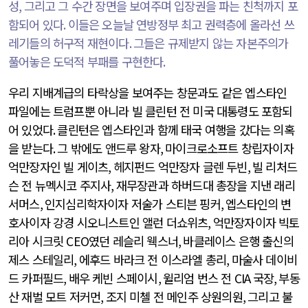
성
,
그리고 그 수간 장면을 보여주며 입장권을 파는 친척까지 포
함되어 있다
.
이들은 오늘날 연방정부 최고 권력층에 올라선 쓰
레기들의 허구적 재현이다
.
그들은 규제받지 않는 자본주의가
풀어놓은 도덕적 부패를 구현한다
.
우리 지배계급의 타락상을 보여주는 창문과도 같은 엡스타인
파일에는 트럼프뿐 아니라 빌 클린턴 전 미국 대통령도 포함되
어 있었다
.
클린턴은 엡스타인과 함께 태국 여행을 갔다는 의혹
을 받는다
.
그 밖에도 앤드루 왕자
,
마이크로소프트 창립자이자
억만장자인 빌 게이츠
,
헤지펀드 억만장자 글렌 두빈
,
빌 리처드
슨 전 뉴멕시코 주지사
,
재무장관과 하버드대 총장을 지낸 래리
서머스
,
인지심리학자이자 저술가 스티븐 핑커
,
엡스타인의 변
호사이자 강경 시오니스트인 앨런 더쇼위츠
,
억만장자이자 빅토
리아 시크릿
CEO
였던 레슬리 웩스너
,
바클레이스 은행 출신의
제스 스테일리
,
에후드 바라크 전 이스라엘 총리
,
마술사 데이비
드 카퍼필드
,
배우 케빈 스페이시
,
윌리엄 번스 전
CIA
국장
,
부동
산 재벌 모트 저커먼
,
조지 미첼 전 메인주 상원의원
,
그리고 불