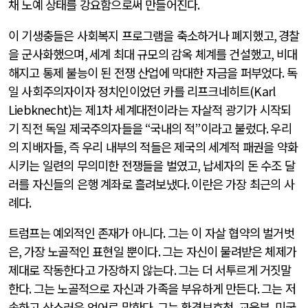
채 노예 상태를 강요함으로써 만들어진다
.
이 기생충들은 사회복지 프로그램을 축소하거나 폐지했고
,
경찰
을 군사화했으며
,
세계 최대 규모의 감옥 체계를 건설했고
,
비대
해지고 통제 불능이 된 전쟁 산업에 막대한 자금을 퍼부었다
.
독
일 사회주의자이자 정치인이었던 카를 리프크네히트
(Karl
Liebknecht)
는 제
1
차 세계대전이라는 자살적 광기가 시작되
기 직전 독일 제국주의자들을
“
국내의 적
”
이라고 불렀다
.
우리
의 지배자들
,
즉 우리 내부의 적들은 제국의 세계적 패권을 약화
시키는 일련의 무의미한 전쟁들을 벌였고
,
납세자의 돈 수조 달
러를 자신들의 은행 계좌로 흘려보냈다
.
이란은 가장 최근의 사
례다
.
트럼프는 예외적인 존재가 아니다
.
그는 이 자살 협약의 벌거벗
은
,
가장 노골적인 표현일 뿐이다
.
그는 자신이 물려받은 체제가
제대로 작동한다고 가장하지 않는다
.
그는 더 서투르게 거짓말
한다
.
그는 노골적으로 자신과 가족을 부유하게 만든다
.
그는 저
속하고 상스러운 언어로 말한다
.
그는 환경보호청
,
교육부
,
미국