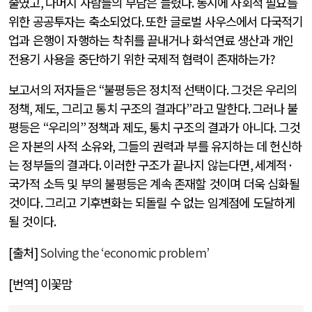
줄였고
,
나머지 사람들의 부담은 늘렸다
.
동시에 사회적 필요를
위한 공공투자는 축소되었다
.
또한 글로벌 사우스에서 다국적기
업과 은행이 자행하는 착취를 끝내거나 화석연료 생산과 개인
전용기 사용을 중단하기 위한 국제적 협력이 존재하는가
?
보고서의 저자들은
“
불평등은 정치적 선택이다
.
그것은 우리의
정책
,
제도
,
그리고 통치 구조의 결과다
”
라고 말한다
.
그러나 불
평등은
“
우리의
”
정책과 제도
,
통치 구조의 결과가 아니다
.
그것
은 자본의 사적 소유와
,
그들의 권력과 부를 유지하는 데 헌신하
는 정부들의 결과다
.
이러한 구조가 끝나지 않는다면
,
세계적
·
국가적 소득 및 부의 불평등은 계속 존재할 것이며 더욱 심화될
것이다
.
그리고 기후변화는 되돌릴 수 없는 임계점에 도달하게
될 것이다
.
[
출처
]
Solving the ‘economic problem’
[
번역
]
이꽃맘