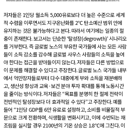
저자들은
1
인당 월소득
5,000
유로보다 더 높은 수준으로 세계
적 수렴을 이루면서도 지구온난화를
2
℃ 탄소예산 범위 안에
유지하는 것은 불가능하다고 본다
.
따라서 여기에는 일종의 절
충이 존재한다
.
보고서는 단순한
‘
탈성장
(degrowth)’
시나리오
를 거부한다
.
즉 글로벌 노스의 부유한 국가들에 사는 모든 사람
들이 소득 감소를 감수해 글로벌 사우스 사람들의 소득을 높여
야 한다는 접근을 받아들이지 않는다
.
저자들은 다른 방법으로
이 문제를 해결할 수 있다고 주장한다
.
글로벌 노스 국가들 내부
에서 억만장자들로부터 다수 대중에게 부와 소득을 재분배하
고
,
생산성 향상과 교육
·
보건 분야 투자 확대를 통해 노동시간
을 줄이는 방식이다
.
저자들은
“
목표를 분명히 한 절제 전략이
전반적인 탈성장보다 더 효과적일 수 있다
”
고 주장한다
.
예를
들어
“1
인당
GDP
를
6
만 유로로 설정하고
,
소비를 비물질적 부
문으로 크게 전환하며
,
식생활을 변화시키고
,
이에 수반되는 재
조림을 실시할 경우
2100
년의 기온 상승은
1.8
℃에 그친다
.
이