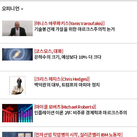
오피니언
[야니스 바루파키스(Yanis Varoufakis)]
기술봉건제 가설을 위한 마르크스주의적 논거
[코스모스, 대화]
은하수의 크기, 예상보다 10% 더 크다
[크리스 헤지스(Chris Hedges)]
백악관의 대부, 트럼프의 마피아 정치
[마이클 로버츠(Michael Roberts)]
인플레이션 이론 2부: 비주류 경제학과 마르크스주의
[전자산업 직업병의 시작, 실리콘밸리 IBM 노동자]