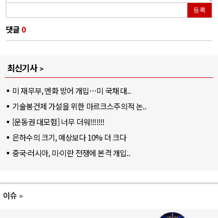
등록
댓글
0
최신기사
미 재무부, 엔화 방어 개입…미 국채 대..
기술봉건제 가설을 위한 마르크스주의적 논..
[운동권 대모험] 너무 더워!!!!!!!
은하수의 크기, 예상보다 10% 더 크다
중국·러시아, 미·이란 전쟁에 본격 개입..
이슈