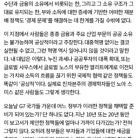
수단과 금융의 소유에서 비롯되는 한
,
그리고 그 소유 구조가 그
대로 유지되는 한
,
부와 소득에 대한 증세에 기반한 어떠한 재분
배 정책도
‘
경제 문제
’
를 해결하는 데 한계를 가질 수밖에 없다
.
이 지점에서 사람들은 종종 금융과 주요 산업 부문의 공공 소유
는 불가능하며 공상적이라고 주장한다
.
대중혁명 없이는 결코
실현될 수 없고
,
그런 혁명 역시 일어나지 않을 것이라고 말한
다
.
내 대답은 이렇다
.
누진 과세나 공공투자의 대폭 확대
,
또는
글로벌 사우스에서 글로벌 노스의 부유한 엘리트에게로 이전되
는 가치와 소득의 흐름을 끊기 위한 국제적 협력 같은 정책들도
똑같이
‘
공상적
’
이다
.
실제로 친자본주의 경제학자들인 노아 스
미스 같은 사람들도 그렇게 생각한다
.
오늘날
G7
국가들 가운데 어느 정부가 이러한 정책을 채택할 준
비가 되어 있는가
?
단 하나도 없다
.
지난
10
년 또는
20
년 동안
이 보고서가 제안한 정책들에 얼마나 가까이 다가갔는가
?
전혀
그렇지 않다
.
오히려 정부들은 부자들과 기업들에 대한 세금을