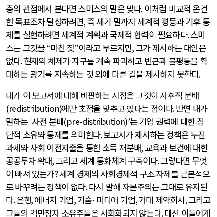
층의 관점에서 본다면 스미스의 말은 맞다
.
이처럼 비교적 온건
한 목표조차 달성하려면
,
즉 세기 말까지 세계적 평등과 기후 통
제를 실현하려면 세계적 계획과 국제적 협력이 필요하다
.
스미
스는 그것을
“
미친 짓
”
이라고 부르지만
,
그가 제시하는 대안은
없다
.
현재의 체제가 지구를 계속 파괴하고 빈곤과 불평등을 확
대하는 광기를 지속하는 것 외에 다른 길을 제시하지 못한다
.
내가 이 보고서에 대해 비판하는 지점은 그것이 사후적 분배
(redistribution)
에만 초점을 맞추고 있다는 점이다
.
반면 내가
말하는
‘
사전 분배
(pre-distribution)’
는 기업 권력에 대한 집
단적 소유와 통제를 의미한다
.
보고서가 제시하는 정책은 누진
과세와 사회 이전지출을 통한 소득 재분배
,
교육과 보건에 대한
공공투자 확대
,
그리고 세계 통화체계 구축이다
.
그렇다면 무엇
이 빠져 있는가
?
세계 경제의 사회경제적 구조 자체를 근본적으
로 바꾸려는 정책이 없다
.
다시 말해 자본주의는 그대로 유지된
다
.
은행
,
에너지 기업
,
기술
·
미디어 기업
,
거대 제약회사
,
그리고
그들의 억만장자 소유주들은 사회화되지 않는다
.
대신 이들에게