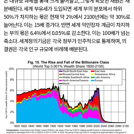
은 대규모 과세를 통해 크게 줄어들고
,
그렇게 확보된 재원은 재
분배된다
.
세계 부유세가 도입되면 세계 부의 분포에서 하위
50%
가 차지하는 몫은 현재 약
2%
에서
2100
년에는 약
30%
로
늘어난다
.
이는
15
배 증가다
.
반면 세계 억만장자 계급이 차지하
는 부의 몫은
6.4%
에서
0.05%
로 감소한다
.
이는
100
배가 넘는
축소다
.
세계정의기금은 각국 정부가 민주적으로 통제하며
,
의
결권은 각국 인구 규모에 비례해 배분된다
.