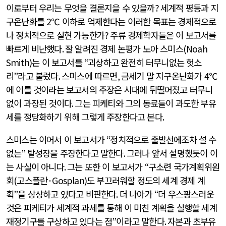
이로부터 우리는 무엇을 결론지을 수 있을까
?
세계적 평등과 지
구온난화를
2
℃ 이하로 억제한다는 이러한 목표는 경제적으로
나 정치적으로 실현 가능한가
?
주류 경제학자들은 이 보고서를
빠르게 비난했다
.
잘 알려진 경제 논평가 노아 스미스
(Noah
Smith)
는 이 보고서를
“
괴상하고 완전히 터무니없는 헛소
리
”
라고 불렀다
.
스미스에 따르면
,
금세기 말 지구온난화가
4
℃
에 이를 것이라는 보고서의 주장은 시대에 뒤떨어졌고 터무니
없이 과장된 것이다
.
그는 피케티와 그의 동료들이 과도한 부유
세를 정당화하기 위해 그렇게 주장한다고 본다
.
스미스는 이어서 이 보고서가
“
정치적으로 출발선에조차 설 수
없는
”
탈성장을 주장한다고 말한다
.
그러나 앞서 설명했듯이 이
는 사실이 아니다
.
그는 또한 이 보고서가
“
구소련 국가계획위원
회
(
고스플란
·Gosplan)
도 부끄러워할 정도의 세계 경제 계
획
”
을 상상하고 있다고 비판한다
.
더 나아가
“
더 우스꽝스러운
것은 피케티가 세계적 과세를 통해 이 미친 계획을 실행할 세계
재정기구를 구상하고 있다는 점
”
이라고 말한다
.
자본과 초부유