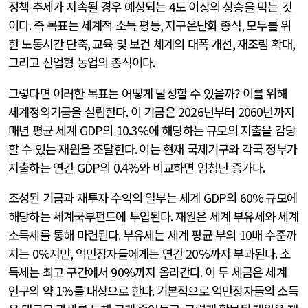
정책 추세가 지속될 경우 예상되는
4
도 이상의 상승을 막는 것
이다
.
즉 목표는 세계적 소득 평등
,
지구온난화 종식
,
모두를 위
한 노동시간 단축
,
교육 및 보건 체계의 대폭 개선
,
재조림 확대
,
그리고 산업형 농업의 종식이다
.
그렇다면 이러한 목표는 어떻게 달성할 수 있을까
?
이를 위해
세계정의기금을 설립한다
.
이 기금은
2026
년부터
2060
년까지
매년 평균 세계
GDP
의
10.3%
에 해당하는 규모의 지출을 감당
할 수 있는 재원을 조달한다
.
이는 현재 국제기구와 각국 정부가
지출하는 연간
GDP
의
0.4%
와 비교하면 엄청난 증가다
.
조성된 기금과 재투자 수익의 일부는 세계
GDP
의
60%
규모에
해당하는 세계국부펀드에 투입된다
.
재원은 세계 부유세와 세계
소득세를 통해 마련된다
.
부유세는 세계 평균 부의
10
배 수준까
지는
0%
지만
,
억만장자들에게는 연간
20%
까지 부과된다
.
소
득세는 최고 구간에서
90%
까지 올라간다
.
이 두 세금은 세계
인구의 약
1%
를 대상으로 한다
.
기본적으로 억만장자들의 소득