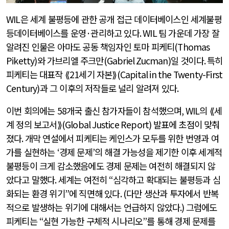
WIL
은 세계 불평등에 관한 공개 접근 데이터베이스인 세계불평
등데이터베이스를 운영
·
관리하고 있다
. WIL
팀 가운데 가장 잘
알려진 인물은 아마도 공동 책임자인 토마 피케티
(Thomas
Piketty)
와 가브리엘 주크만
(Gabriel Zucman)
일 것이다
.
특히
피케티는 대표작 ⟪
21
세기 자본⟫
(Capital in the Twenty-First
Century)
과 그 이후의 저작들로 널리 알려져 있다
.
이번 회의에는
58
개국 출신 참가자들이 참석했으며
, WIL
의 ⟪세
계 정의 보고서⟫
(Global Justice Report)
발표에 초점이 맞춰
졌다
.
개막 연설에서 피케티는 케인스가 모두를 위한 번영과 여
가를 실현하는
‘
경제 문제
’
의 해결 가능성을 제기한 이후 세계적
불평등이 크게 감소했음에도 경제 문제는 여전히 해결되지 않
았다고 말했다
.
세계는 여전히
“
심각하고 확대되는 불평등과 심
화되는 환경 위기
”
에 직면해 있다
. (
다만 생산과 투자에서 반복
적으로 발생하는 위기에 대해서는 언급하지 않았다
.)
그럼에도
피케티는
“
실현 가능한 구체적 시나리오
”
를 통해 경제 문제를