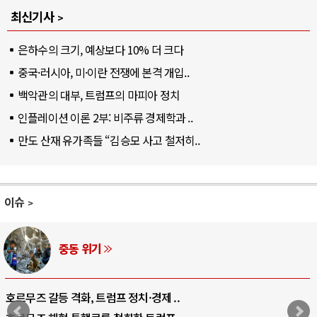
최신기사
은하수의 크기, 예상보다 10% 더 크다
중국·러시아, 미·이란 전쟁에 본격 개입..
백악관의 대부, 트럼프의 마피아 정치
인플레이션 이론 2부: 비주류 경제학과 ..
만도 산재 유가족들 “김승모 사고 철저히..
이슈
기
AI와 
트럼프 정치·경제 ..
중국 AI, 저가 공세