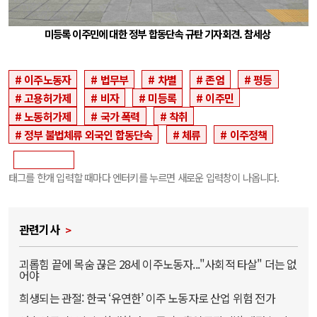
미등록 이주민에 대한 정부 합동단속 규탄 기자회견. 참세상
이주노동자
법무부
차별
존엄
평등
고용허가제
비자
미등록
이주민
노동허가제
국가 폭력
착취
정부 불법체류 외국인 합동단속
체류
이주정책
태그를 한개 입력할 때마다 엔터키를 누르면 새로운 입력창이 나옵니다.
관련기사
괴롭힘 끝에 목숨 끊은 28세 이주노동자..."사회적 타살" 더는 없
어야
희생되는 관절: 한국 ‘유연한’ 이주 노동자로 산업 위험 전가