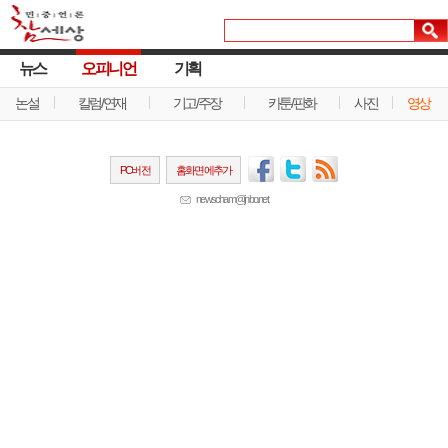
뉴스
오피니언
기획
논설
칼럼/연재
기고/주장
카툰/판화
사진
영상
PC버전
홈화면에추가
newscham@jinbo.net