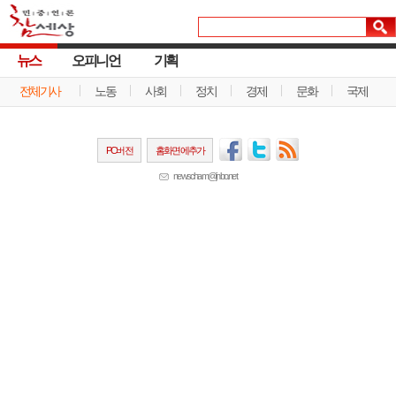
뉴스
오피니언
기획
전체기사
노동
사회
정치
경제
문화
국제
PC버전
홈화면에추가
newscham@jinbo.net