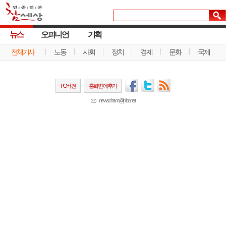
뉴스
오피니언
기획
전체기사
노동
사회
정치
경제
문화
국제
PC버전
홈화면에추가
newscham@jinbo.net