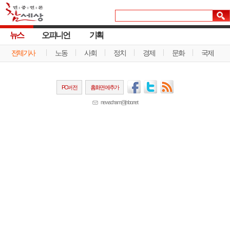
뉴스
오피니언
기획
전체기사
노동
사회
정치
경제
문화
국제
PC버전
홈화면에추가
newscham@jinbo.net