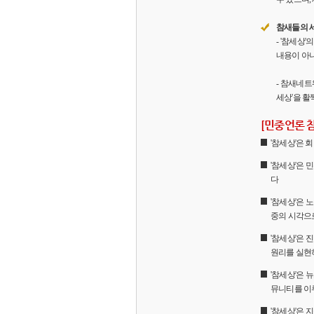
참새들의 
- '참세상
내용이 아니
- 참새네트
세상'을 활
[민중언론 
'참세상'은
'참세상'은 
다
'참세상'은 
중의 시각으
'참세상'은
원리를 실현
'참세상'은 
뮤니티를 이
'참세상'은