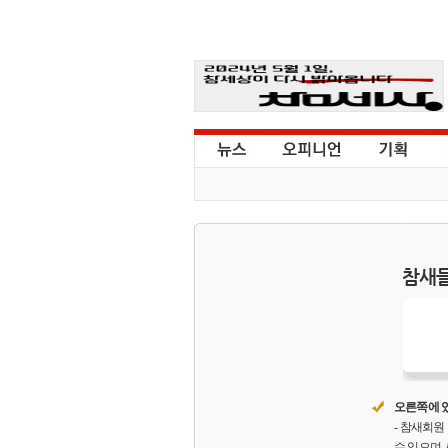
참새들
오른쪽에 있
- 참새회
수 있으며,