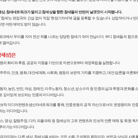
세상, 참새네트워크가 열리고 참세상을 향한 참새들의 반란의 날갯짓이 시작됩니다.
'의 '참새'는 편집국의 간섭 없이 직접 '현장기자석'에 글을 등록할 수 있습니다. 상업적이거나
면 어떤 제약도 받지 않습니다.
워크에서 무리를 지어 전선 위를 나르는 당당한 참새가 되어 만납시다. 부디 참새들의 힘으로 
짝 열어갑시다.
참세상]은
 회원의 회비와 후원, 공공의 지원을 기반으로 자본으로부터 재정독립을 실현합니다.
민주주의, 인권, 평화, 대안세계화, 사회화, 평등의 보편적 가치를 지향하고, 대안 담론을 여론
노동자, 농민, 빈민, 여성, 장애인, 이주노동자, 청소년, 성소수자 등 민중의 삶과 투쟁과 문화를 
로 깊이있게 보도하는 민중의 미디어입니다.
 진보적 미디어컨텐츠생산자네트워크를 통해, 민중운동의 공적 자산으로서의 운영원리와 민
하는 미디어입니다.
뉴스, 영상, 칼럼주장, 디카, 피플파워 등 참세상의 고유 컨텐츠와 진보적 언론 매체 및 회원 
루어가는 미디어입니다.
 지금까지와는 다른 세상, 참세상을 바라는 모든 사회 구성원의 희망이자, 보편과 상식의 사회