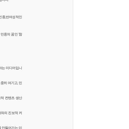
 반인종,반여성적인
민중의 꿈인 '참
화하는 미디어입니
소중히 여기고, 민
중적 컨텐츠 생산
독자와의 진보적 커
를 만들어가는 미