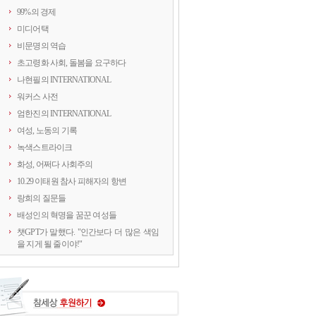
99%의 경제
미디어택
비문명의 역습
초고령화 사회, 돌봄을 요구하다
나현필의 INTERNATIONAL
워커스 사전
엄한진의 INTERNATIONAL
여성, 노동의 기록
녹색스트라이크
화성, 어쩌다 사회주의
10.29 이태원 참사 피해자의 항변
랑희의 질문들
배성인의 혁명을 꿈꾼 여성들
챗GPT가 말했다. "인간보다 더 많은 색임
을 지게 될 줄이야!"
연정의 르포
약속의 8회, 위기를 돌려세우는 녹색 스트
라이크
양지로 떠오른 국정원, 이적異的 행위의