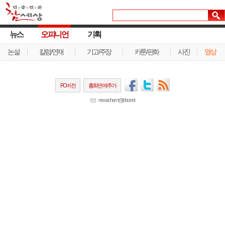
뉴스
오피니언
기획
논설
칼럼/연재
기고/주장
카툰/판화
사진
영상
PC버전
홈화면에추가
newscham@jinbo.net